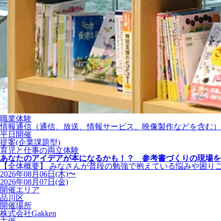
職業体験
情報通信（通信、放送、情報サービス、映像製作などを含む）
平日開催
提案(企業課題型)
育児と仕事の両立体験
あなたのアイデアが本になるかも！？ 参考書づくりの現場を
【全体概要】 みなさんが普段の勉強で抱えている悩みや困りごと
2026年08月06日(木)〜
2026年08月07日(金)
開催エリア
品川区
開催場所
株式会社Gakken