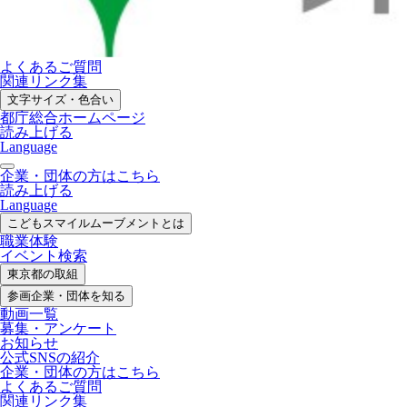
よくあるご質問
関連リンク集
文字サイズ・色合い
都庁総合ホームページ
読み上げる
Language
企業・団体の方はこちら
読み上げる
Language
こどもスマイル
ムーブメントとは
職業体験
イベント検索
東京都の取組
参画企業・
団体を知る
動画一覧
募集・
アンケート
お知らせ
公式SNS
の紹介
企業・団体の方
はこちら
よくあるご質問
関連リンク集