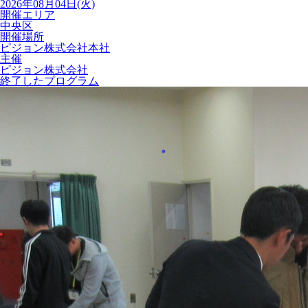
2026年08月04日(火)
開催エリア
中央区
開催場所
ピジョン株式会社本社
主催
ピジョン株式会社
終了したプログラム