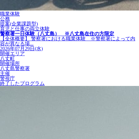
職業体験
公務
提案(企業課題型)
育児と仕事の両立体験
警察署一日体験（八丈島） ※八丈島在住の方限定
【全体概要】 警察署における職業体験 ※警察署によって内
容が異なる場...
2026年07月29日(水)
開催エリア
八丈町
開催場所
八丈島警察署
主催
警視庁
終了したプログラム