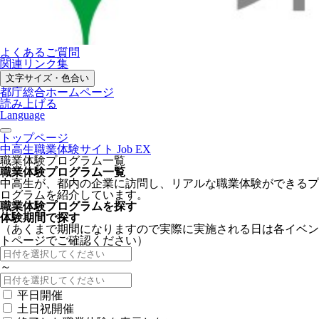
よくあるご質問
関連リンク集
文字サイズ・色合い
都庁総合ホームページ
読み上げる
Language
トップページ
中高生職業体験サイト Job EX
職業体験プログラム一覧
職業体験プログラム一覧
中高生が、都内の企業に訪問し、リアルな職業体験ができるプ
ログラムを紹介しています。
職業体験プログラムを探す
体験期間で探す
（あくまで期間になりますので実際に実施される日は各イベン
トページでご確認ください）
～
平日開催
土日祝開催