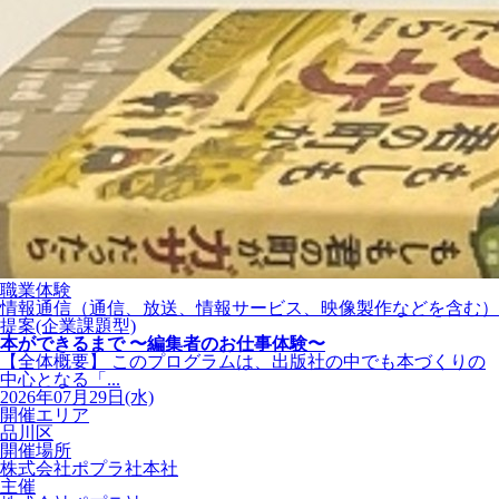
職業体験
情報通信（通信、放送、情報サービス、映像製作などを含む）
提案(企業課題型)
本ができるまで 〜編集者のお仕事体験〜
【全体概要】 このプログラムは、出版社の中でも本づくりの
中心となる「...
2026年07月29日(水)
開催エリア
品川区
開催場所
株式会社ポプラ社本社
主催