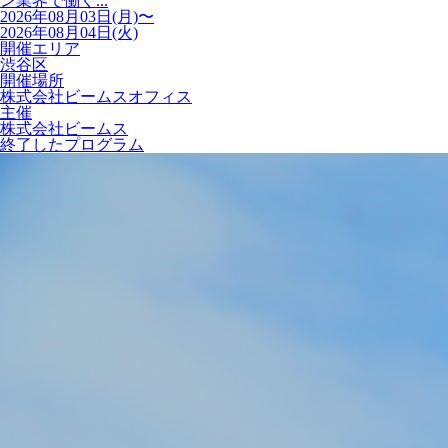
ン業界で働く...
2026年08月03日(月)〜
2026年08月04日(火)
開催エリア
渋谷区
開催場所
株式会社ビームスオフィス
主催
株式会社ビームス
終了したプログラム