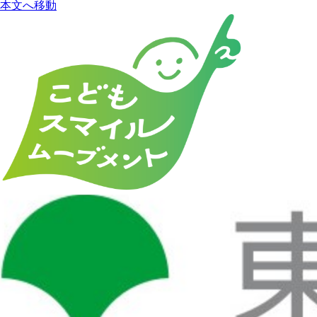
本文へ移動