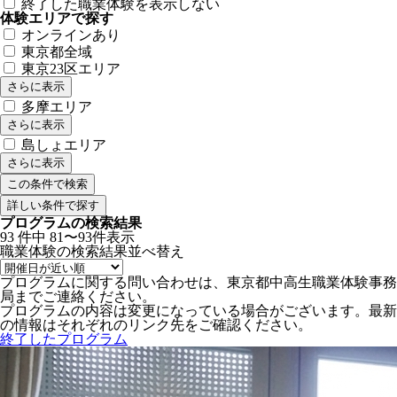
終了した職業体験を表示しない
体験エリアで探す
オンラインあり
東京都全域
東京23区エリア
さらに表示
多摩エリア
さらに表示
島しょエリア
さらに表示
詳しい条件で探す
プログラムの検索結果
93
件中
81〜93件表示
職業体験の検索結果
並べ替え
プログラムに関する問い合わせは、東京都中高生職業体験事務
局までご連絡ください。
プログラムの内容は変更になっている場合がございます。最新
の情報はそれぞれのリンク先をご確認ください。
終了したプログラム