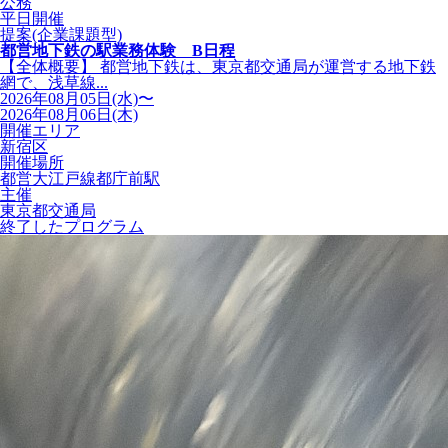
公務
平日開催
提案(企業課題型)
都営地下鉄の駅業務体験 B日程
【全体概要】 都営地下鉄は、東京都交通局が運営する地下鉄
網で、浅草線...
2026年08月05日(水)〜
2026年08月06日(木)
開催エリア
新宿区
開催場所
都営大江戸線都庁前駅
主催
東京都交通局
終了したプログラム