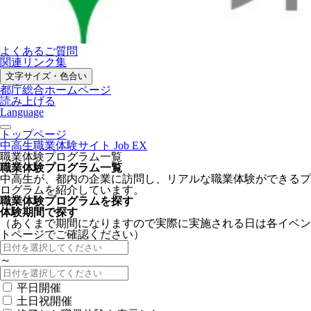
よくあるご質問
関連リンク集
文字サイズ・色合い
都庁総合ホームページ
読み上げる
Language
トップページ
中高生職業体験サイト Job EX
職業体験プログラム一覧
職業体験プログラム一覧
中高生が、都内の企業に訪問し、リアルな職業体験ができるプ
ログラムを紹介しています。
職業体験プログラムを探す
体験期間で探す
（あくまで期間になりますので実際に実施される日は各イベン
トページでご確認ください）
～
平日開催
土日祝開催