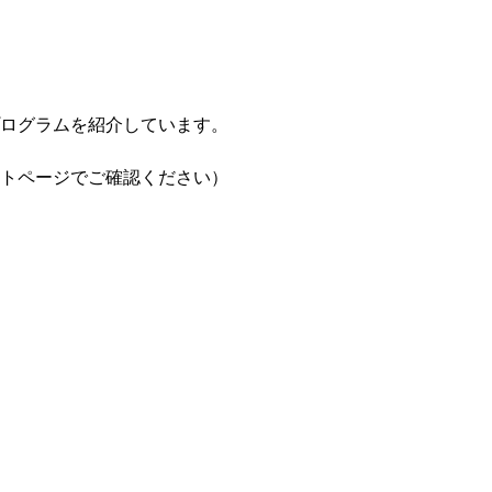
ログラムを紹介しています。
トページでご確認ください）