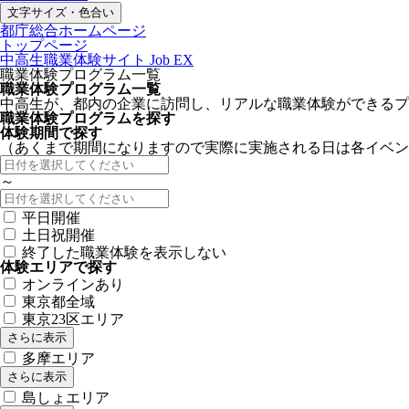
文字サイズ・色合い
都庁総合ホームページ
トップページ
中高生職業体験サイト Job EX
職業体験プログラム一覧
職業体験プログラム一覧
中高生が、都内の企業に訪問し、リアルな職業体験ができるプ
職業体験プログラムを探す
体験期間で探す
（あくまで期間になりますので実際に実施される日は各イベン
～
平日開催
土日祝開催
終了した職業体験を表示しない
体験エリアで探す
オンラインあり
東京都全域
東京23区エリア
さらに表示
多摩エリア
さらに表示
島しょエリア