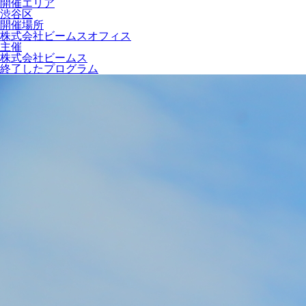
開催エリア
渋谷区
開催場所
株式会社ビームスオフィス
主催
株式会社ビームス
終了したプログラム