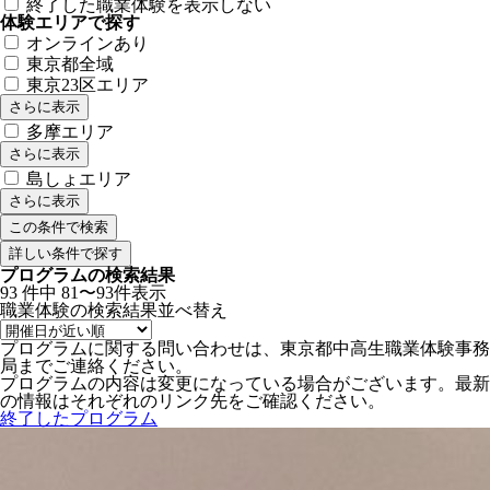
終了した職業体験を表示しない
体験エリアで探す
オンラインあり
東京都全域
東京23区エリア
さらに表示
多摩エリア
さらに表示
島しょエリア
さらに表示
詳しい条件で探す
プログラムの検索結果
93
件中
81〜93件表示
職業体験の検索結果
並べ替え
プログラムに関する問い合わせは、東京都中高生職業体験事務
局までご連絡ください。
プログラムの内容は変更になっている場合がございます。最新
の情報はそれぞれのリンク先をご確認ください。
終了したプログラム