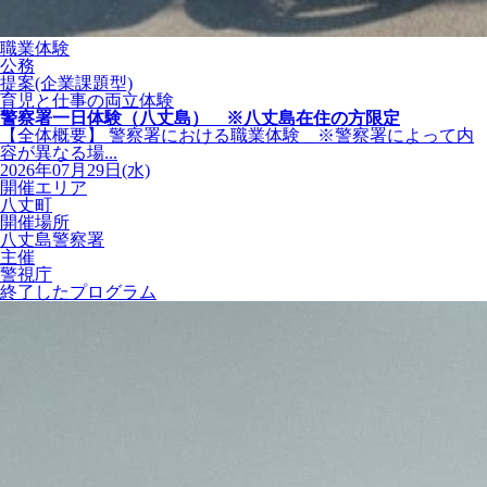
職業体験
公務
提案(企業課題型)
育児と仕事の両立体験
警察署一日体験（八丈島） ※八丈島在住の方限定
【全体概要】 警察署における職業体験 ※警察署によって内
容が異なる場...
2026年07月29日(水)
開催エリア
八丈町
開催場所
八丈島警察署
主催
警視庁
終了したプログラム