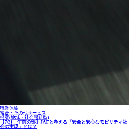
職業体験
複合・その他サービス
提案(地域・社会課題型)
【7/21 午前の部】JAFと考える「安全と安心なモビリティ社
会の実現」とは？