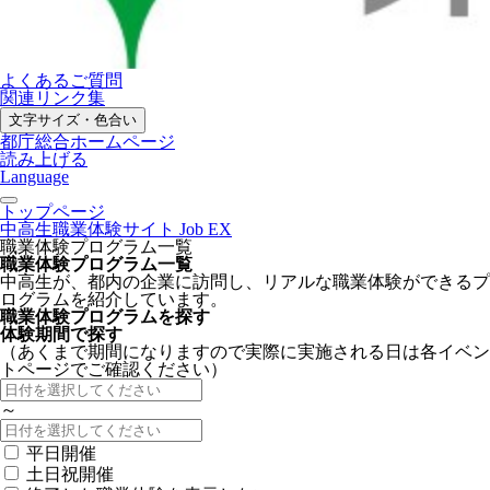
よくあるご質問
関連リンク集
文字サイズ・色合い
都庁総合ホームページ
読み上げる
Language
トップページ
中高生職業体験サイト Job EX
職業体験プログラム一覧
職業体験プログラム一覧
中高生が、都内の企業に訪問し、リアルな職業体験ができるプ
ログラムを紹介しています。
職業体験プログラムを探す
体験期間で探す
（あくまで期間になりますので実際に実施される日は各イベン
トページでご確認ください）
～
平日開催
土日祝開催