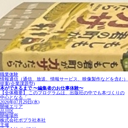
職業体験
情報通信（通信、放送、情報サービス、映像製作などを含む）
提案(企業課題型)
本ができるまで 〜編集者のお仕事体験〜
【全体概要】 このプログラムは、出版社の中でも本づくりの
中心となる「...
2026年07月29日(水)
開催エリア
品川区
開催場所
株式会社ポプラ社本社
主催