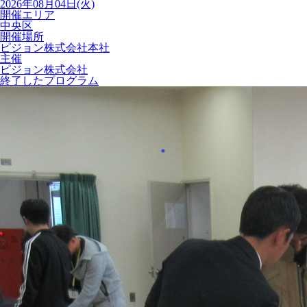
2026年08月04日(火)
開催エリア
中央区
開催場所
ピジョン株式会社本社
主催
ピジョン株式会社
終了したプログラム