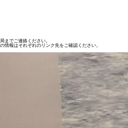
局までご連絡ください。
の情報はそれぞれのリンク先をご確認ください。