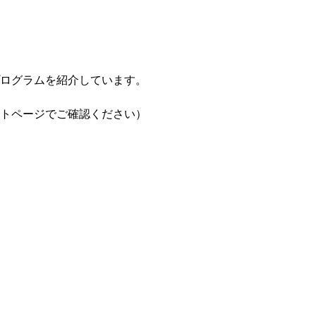
ログラムを紹介しています。
トページでご確認ください）