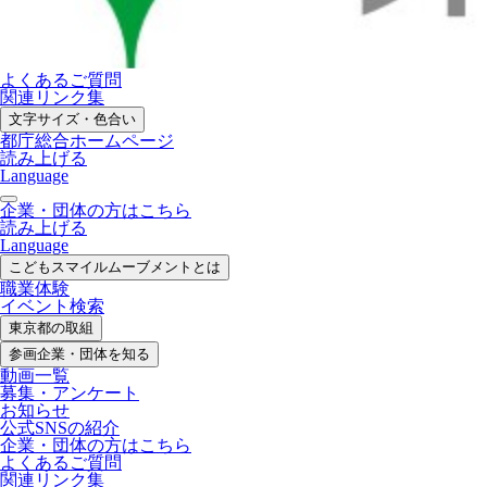
よくあるご質問
関連リンク集
文字サイズ・色合い
都庁総合ホームページ
読み上げる
Language
企業・団体の方はこちら
読み上げる
Language
こどもスマイル
ムーブメントとは
職業体験
イベント検索
東京都の取組
参画企業・
団体を知る
動画一覧
募集・
アンケート
お知らせ
公式SNS
の紹介
企業・団体の方
はこちら
よくあるご質問
関連リンク集