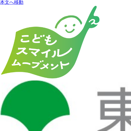
本文へ移動