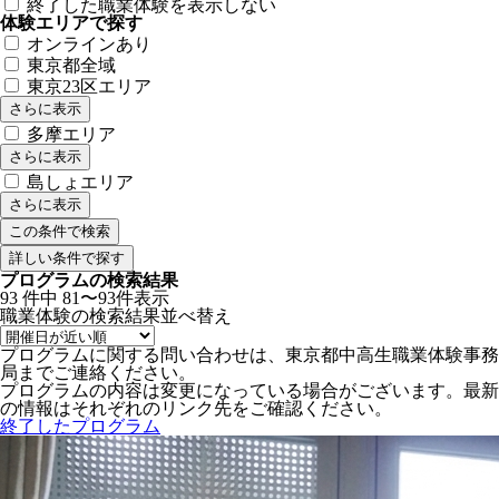
終了した職業体験を表示しない
体験エリアで探す
オンラインあり
東京都全域
東京23区エリア
さらに表示
多摩エリア
さらに表示
島しょエリア
さらに表示
詳しい条件で探す
プログラムの検索結果
93
件中
81〜93件表示
職業体験の検索結果
並べ替え
プログラムに関する問い合わせは、東京都中高生職業体験事務
局までご連絡ください。
プログラムの内容は変更になっている場合がございます。最新
の情報はそれぞれのリンク先をご確認ください。
終了したプログラム