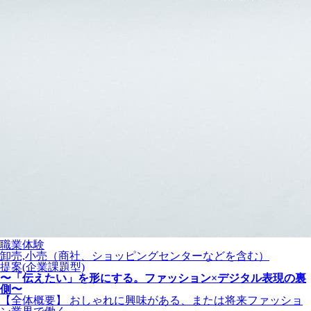
職業体験
卸売,小売（商社、ショッピングセンターなどを含む）
提案(企業課題型)
〜「伝えたい」を形にする。ファッション×デジタル表現の裏
側〜
【全体概要】 おしゃれに興味がある、または将来ファッショ