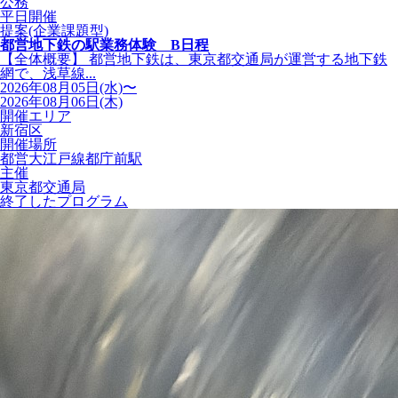
公務
平日開催
提案(企業課題型)
都営地下鉄の駅業務体験 B日程
【全体概要】 都営地下鉄は、東京都交通局が運営する地下鉄
網で、浅草線...
2026年08月05日(水)〜
2026年08月06日(木)
開催エリア
新宿区
開催場所
都営大江戸線都庁前駅
主催
東京都交通局
終了したプログラム