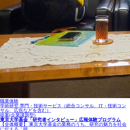
職業体験
学術研究,専門・技術サービス（総合コンサル、IT・技術コン
サル、広告などを含む）
提案(企業課題型)
東京大学基金「研究者インタビュー」広報体験プログラム
【全体概要】 東京大学基金の業務のうち、研究の魅力を社会
に伝える「研...