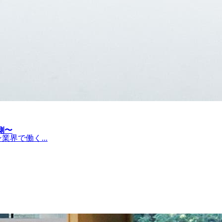
側〜
界で働く...