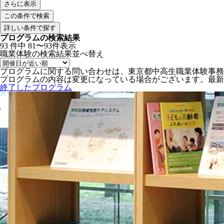
さらに表示
詳しい条件で探す
プログラムの検索結果
93
件中
81〜93件表示
職業体験の検索結果
並べ替え
プログラムに関する問い合わせは、東京都中高生職業体験事務
プログラムの内容は変更になっている場合がございます。最新
終了したプログラム