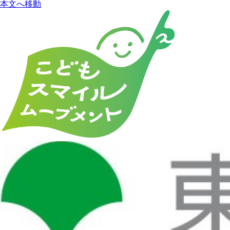
本文へ移動