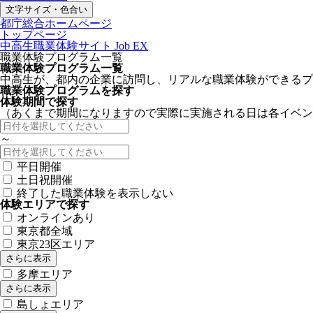
文字サイズ・色合い
都庁総合ホームページ
トップページ
中高生職業体験サイト Job EX
職業体験プログラム一覧
職業体験プログラム一覧
中高生が、都内の企業に訪問し、リアルな職業体験ができるプ
職業体験プログラムを探す
体験期間で探す
（あくまで期間になりますので実際に実施される日は各イベン
～
平日開催
土日祝開催
終了した職業体験を表示しない
体験エリアで探す
オンラインあり
東京都全域
東京23区エリア
さらに表示
多摩エリア
さらに表示
島しょエリア