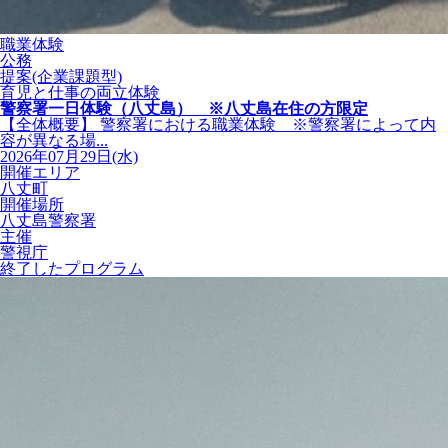
職業体験
公務
提案(企業課題型)
育児と仕事の両立体験
警察署一日体験（八丈島） ※八丈島在住の方限定
【全体概要】 警察署における職業体験 ※警察署によって内
容が異なる場...
2026年07月29日(水)
開催エリア
八丈町
開催場所
八丈島警察署
主催
警視庁
終了したプログラム