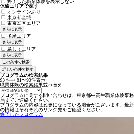
終了した職業体験を表示しない
体験エリアで探す
オンラインあり
東京都全域
東京23区エリア
さらに表示
多摩エリア
さらに表示
島しょエリア
さらに表示
詳しい条件で探す
プログラムの検索結果
93
件中
81〜93件表示
職業体験の検索結果
並べ替え
プログラムに関する問い合わせは、東京都中高生職業体験事務
局までご連絡ください。
プログラムの内容は変更になっている場合がございます。最新
の情報はそれぞれのリンク先をご確認ください。
終了したプログラム