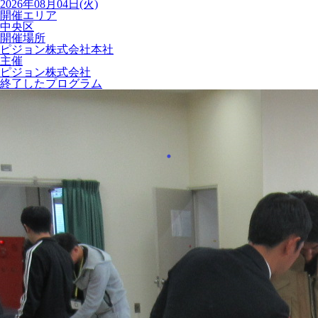
2026年08月04日(火)
開催エリア
中央区
開催場所
ピジョン株式会社本社
主催
ピジョン株式会社
終了したプログラム