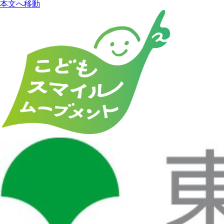
本文へ移動