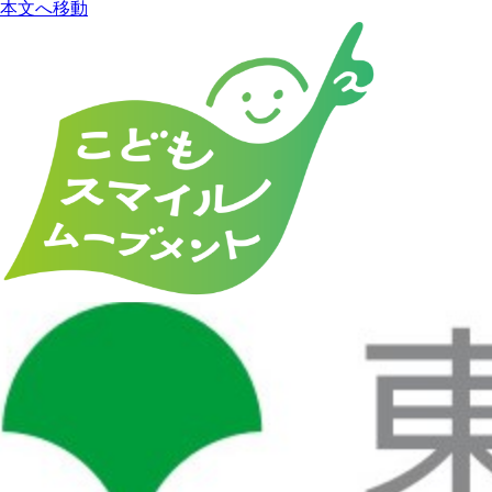
本文へ移動