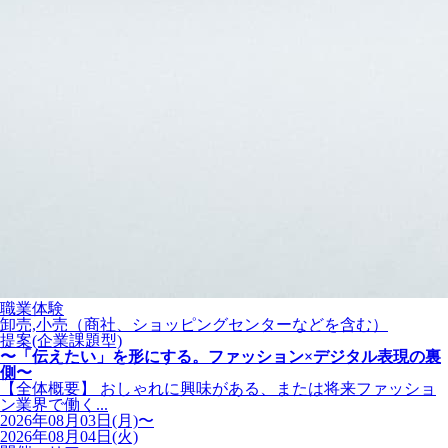
職業体験
卸売,小売（商社、ショッピングセンターなどを含む）
提案(企業課題型)
〜「伝えたい」を形にする。ファッション×デジタル表現の裏
側〜
【全体概要】 おしゃれに興味がある、または将来ファッショ
ン業界で働く...
2026年08月03日(月)〜
2026年08月04日(火)