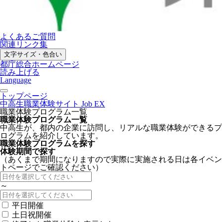
よくあるご質問
関連リンク集
文字サイズ・色合い
都庁総合ホームページ
読み上げる
Language
トップページ
中高生職業体験サイト Job EX
職業体験プログラム一覧
職業体験プログラム一覧
中高生が、都内の企業に訪問し、リアルな職業体験ができるプ
ログラムを紹介しています。
職業体験プログラムを探す
体験期間で探す
（あくまで期間になりますので実際に実施される日は各イベン
トページでご確認ください）
～
平日開催
土日祝開催