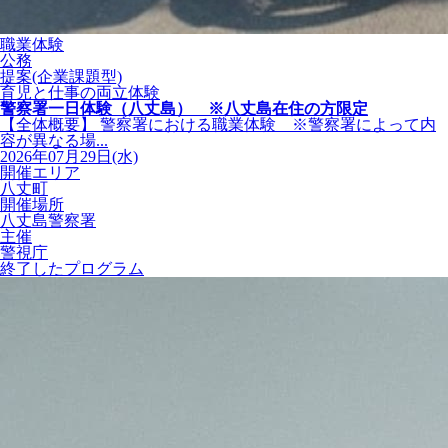
職業体験
公務
提案(企業課題型)
育児と仕事の両立体験
警察署一日体験（八丈島） ※八丈島在住の方限定
【全体概要】 警察署における職業体験 ※警察署によって内
容が異なる場...
2026年07月29日(水)
開催エリア
八丈町
開催場所
八丈島警察署
主催
警視庁
終了したプログラム