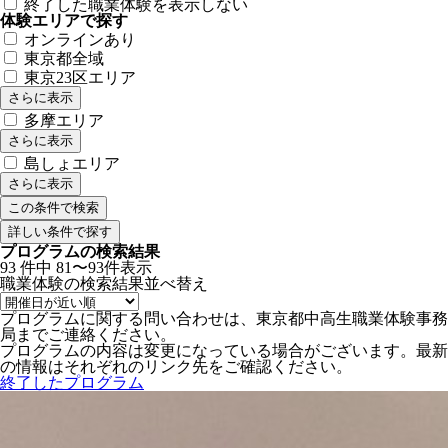
終了した職業体験を表示しない
体験エリアで探す
オンラインあり
東京都全域
東京23区エリア
さらに表示
多摩エリア
さらに表示
島しょエリア
さらに表示
詳しい条件で探す
プログラムの検索結果
93
件中
81〜93件表示
職業体験の検索結果
並べ替え
プログラムに関する問い合わせは、東京都中高生職業体験事務
局までご連絡ください。
プログラムの内容は変更になっている場合がございます。最新
の情報はそれぞれのリンク先をご確認ください。
終了したプログラム