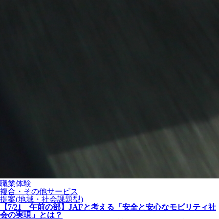
職業体験
複合・その他サービス
提案(地域・社会課題型)
【7/21 午前の部】JAFと考える「安全と安心なモビリティ社
会の実現」とは？