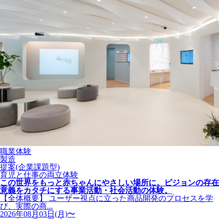
職業体験
製造
提案(企業課題型)
育児と仕事の両立体験
この世界をもっと赤ちゃんにやさしい場所に。ピジョンの存在
意義をカタチにする事業活動・社会活動の体験。
【全体概要】 ユーザー視点に立った商品開発のプロセスを学
び、実際の商...
2026年08月03日(月)〜