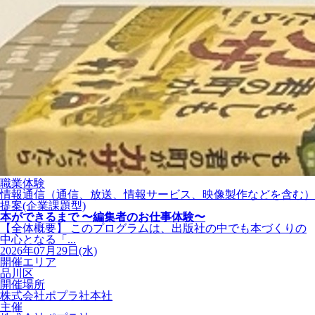
職業体験
情報通信（通信、放送、情報サービス、映像製作などを含む）
提案(企業課題型)
本ができるまで 〜編集者のお仕事体験〜
【全体概要】 このプログラムは、出版社の中でも本づくりの
中心となる「...
2026年07月29日(水)
開催エリア
品川区
開催場所
株式会社ポプラ社本社
主催