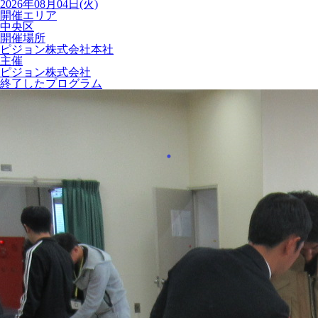
2026年08月04日(火)
開催エリア
中央区
開催場所
ピジョン株式会社本社
主催
ピジョン株式会社
終了したプログラム