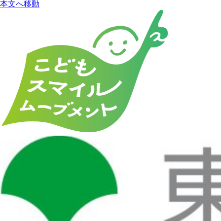
本文へ移動