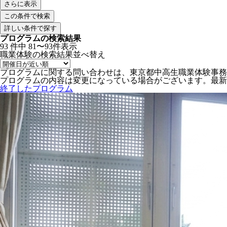
さらに表示
詳しい条件で探す
プログラムの検索結果
93
件中
81〜93件表示
職業体験の検索結果
並べ替え
プログラムに関する問い合わせは、東京都中高生職業体験事務
プログラムの内容は変更になっている場合がございます。最新
終了したプログラム