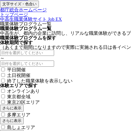
文字サイズ・色合い
都庁総合ホームページ
トップページ
中高生職業体験サイト Job EX
職業体験プログラム一覧
職業体験プログラム一覧
中高生が、都内の企業に訪問し、リアルな職業体験ができるプ
職業体験プログラムを探す
体験期間で探す
（あくまで期間になりますので実際に実施される日は各イベン
～
平日開催
土日祝開催
終了した職業体験を表示しない
体験エリアで探す
オンラインあり
東京都全域
東京23区エリア
さらに表示
多摩エリア
さらに表示
島しょエリア