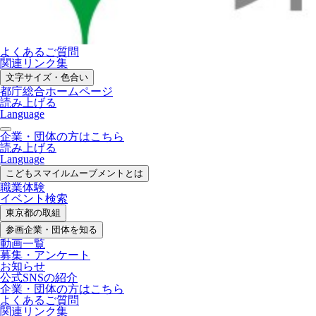
よくあるご質問
関連リンク集
文字サイズ・色合い
都庁総合ホームページ
読み上げる
Language
企業・団体の方はこちら
読み上げる
Language
こどもスマイル
ムーブメントとは
職業体験
イベント検索
東京都の取組
参画企業・
団体を知る
動画一覧
募集・
アンケート
お知らせ
公式SNS
の紹介
企業・団体の方
はこちら
よくあるご質問
関連リンク集