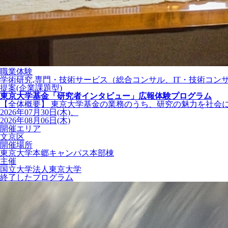
職業体験
学術研究,専門・技術サービス（総合コンサル、IT・技術コン
提案(企業課題型)
東京大学基金「研究者インタビュー」広報体験プログラム
【全体概要】 東京大学基金の業務のうち、研究の魅力を社会に伝
2026年07月30日(木)、
2026年08月06日(木)
開催エリア
文京区
開催場所
東京大学本郷キャンパス本部棟
主催
国立大学法人東京大学
終了したプログラム