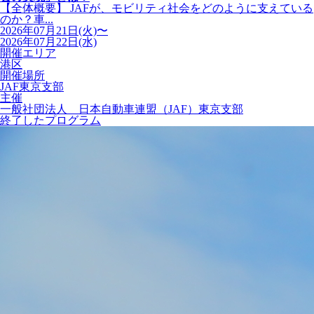
【全体概要】 JAFが、モビリティ社会をどのように支えている
のか？車...
2026年07月21日(火)〜
2026年07月22日(水)
開催エリア
港区
開催場所
JAF東京支部
主催
一般社団法人 日本自動車連盟（JAF）東京支部
終了したプログラム