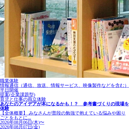
職業体験
情報通信（通信、放送、情報サービス、映像製作などを含む）
平日開催
提案(企業課題型)
育児と仕事の両立体験
あなたのアイデアが本になるかも！？ 参考書づくりの現場を
体験
【全体概要】 みなさんが普段の勉強で抱えている悩みや困り
ごとをもとに...
2026年08月06日(木)〜
2026年08月07日(金)