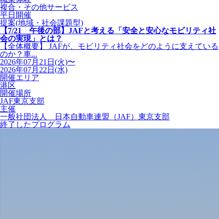
複合・その他サービス
平日開催
提案(地域・社会課題型)
【7/21 午後の部】JAFと考える「安全と安心なモビリティ社
会の実現」とは？
【全体概要】 JAFが、モビリティ社会をどのように支えている
のか？車...
2026年07月21日(火)〜
2026年07月22日(水)
開催エリア
港区
開催場所
JAF東京支部
主催
一般社団法人 日本自動車連盟（JAF）東京支部
終了したプログラム