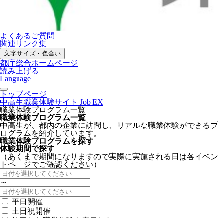
よくあるご質問
関連リンク集
文字サイズ・色合い
都庁総合ホームページ
読み上げる
Language
トップページ
中高生職業体験サイト Job EX
職業体験プログラム一覧
職業体験プログラム一覧
中高生が、都内の企業に訪問し、リアルな職業体験ができるプ
ログラムを紹介しています。
職業体験プログラムを探す
体験期間で探す
（あくまで期間になりますので実際に実施される日は各イベン
トページでご確認ください）
～
平日開催
土日祝開催