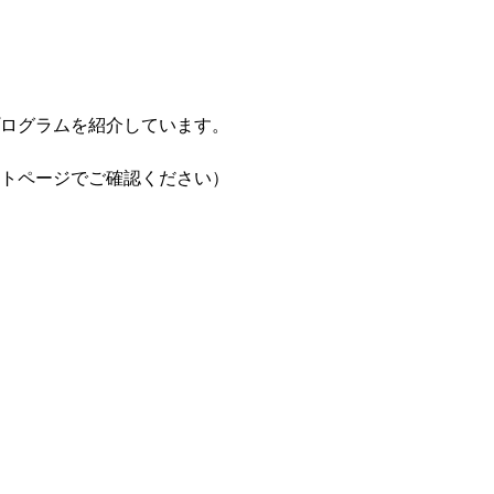
ログラムを紹介しています。
トページでご確認ください）