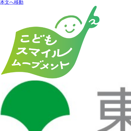
本文へ移動