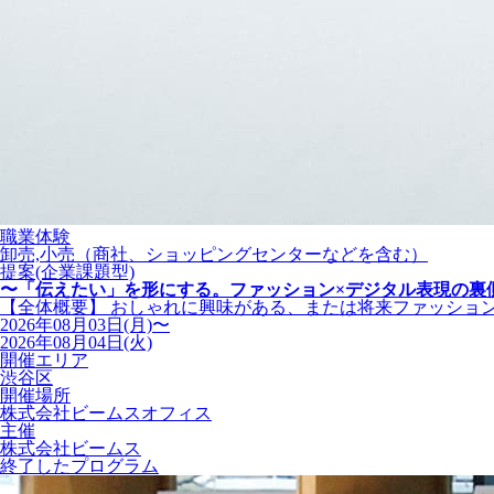
職業体験
卸売,小売（商社、ショッピングセンターなどを含む）
提案(企業課題型)
〜「伝えたい」を形にする。ファッション×デジタル表現の裏
【全体概要】 おしゃれに興味がある、または将来ファッション業
2026年08月03日(月)〜
2026年08月04日(火)
開催エリア
渋谷区
開催場所
株式会社ビームスオフィス
主催
株式会社ビームス
終了したプログラム