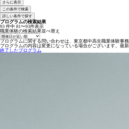
さらに表示
詳しい条件で探す
プログラムの検索結果
93
件中
81〜93件表示
職業体験の検索結果
並べ替え
プログラムに関する問い合わせは、東京都中高生職業体験事務
プログラムの内容は変更になっている場合がございます。最新
終了したプログラム