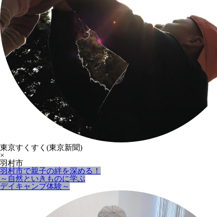
東京すくすく(東京新聞)
×
羽村市
羽村市で親子の絆を深める！
～自然といきものに学ぶ
デイキャンプ体験～