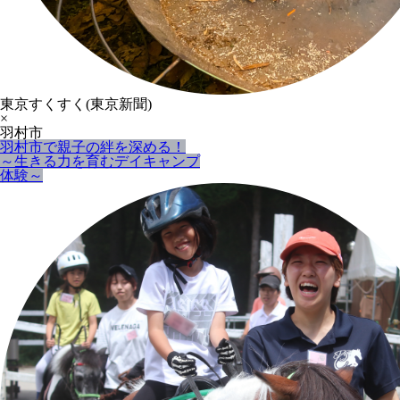
東京すくすく(東京新聞)
×
羽村市
羽村市で親子の絆を深める！
～生きる力を育むデイキャンプ
体験～