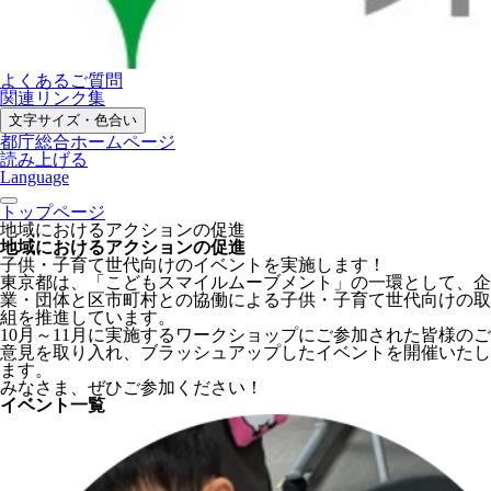
よくあるご質問
関連リンク集
文字サイズ・色合い
都庁総合ホームページ
読み上げる
Language
トップページ
地域におけるアクションの促進
地域におけるアクションの促進
子供・子育て世代向けのイベントを実施します！
東京都は、「こどもスマイルムーブメント」の一環として、企
業・団体と区市町村との協働による子供・子育て世代向けの取
組を推進しています。
10月～11月に実施するワークショップにご参加された皆様のご
意見を取り入れ、ブラッシュアップしたイベントを開催いたし
ます。
みなさま、ぜひご参加ください！
イベント一覧