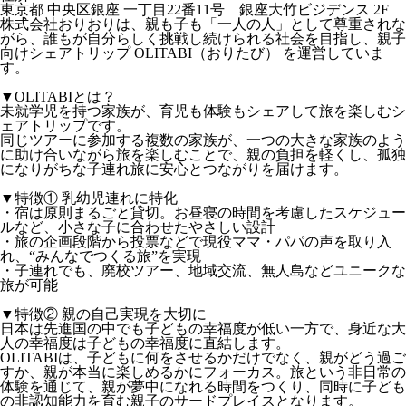
東京都 中央区銀座 一丁目22番11号 銀座大竹ビジデンス 2F
株式会社おりおりは、親も子も「一人の人」として尊重されな
がら、誰もが自分らしく挑戦し続けられる社会を目指し、親子
向けシェアトリップ OLITABI（おりたび） を運営していま
す。
▼OLITABIとは？
未就学児を持つ家族が、育児も体験もシェアして旅を楽しむシ
ェアトリップです。
同じツアーに参加する複数の家族が、一つの大きな家族のよう
に助け合いながら旅を楽しむことで、親の負担を軽くし、孤独
になりがちな子連れ旅に安心とつながりを届けます。
▼特徴① 乳幼児連れに特化
・宿は原則まるごと貸切。お昼寝の時間を考慮したスケジュー
ルなど、小さな子に合わせたやさしい設計
・旅の企画段階から投票などで現役ママ・パパの声を取り入
れ、“みんなでつくる旅”を実現
・子連れでも、廃校ツアー、地域交流、無人島などユニークな
旅が可能
▼特徴② 親の自己実現を大切に
日本は先進国の中でも子どもの幸福度が低い一方で、身近な大
人の幸福度は子どもの幸福度に直結します。
OLITABIは、子どもに何をさせるかだけでなく、親がどう過ご
すか、親が本当に楽しめるかにフォーカス。旅という非日常の
体験を通じて、親が夢中になれる時間をつくり、同時に子ども
の非認知能力を育む親子のサードプレイスとなります。