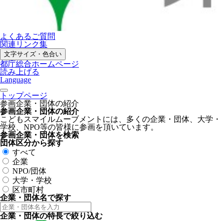
よくあるご質問
関連リンク集
文字サイズ・色合い
都庁総合ホームページ
読み上げる
Language
トップページ
参画企業・団体の紹介
参画企業・団体の紹介
こどもスマイルムーブメントには、多くの企業・団体、大学・
学校、NPO等の皆様に参画を頂いています。
参画企業・団体を検索
団体区分から探す
すべて
企業
NPO/団体
大学・学校
区市町村
企業・団体名で探す
企業・団体の特長で絞り込む