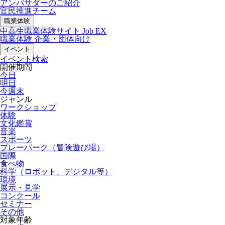
アンバサダーのご紹介
官民推進チーム
職業体験
中高生職業体験サイト Job EX
職業体験 企業・団体向け
イベント
イベント検索
開催期間
今日
明日
今週末
ジャンル
ワークショップ
体験
文化鑑賞
音楽
スポーツ
プレーパーク（冒険遊び場）
国際
食べ物
科学（ロボット、デジタル等）
環境
展示・見学
コンクール
セミナー
その他
対象年齢