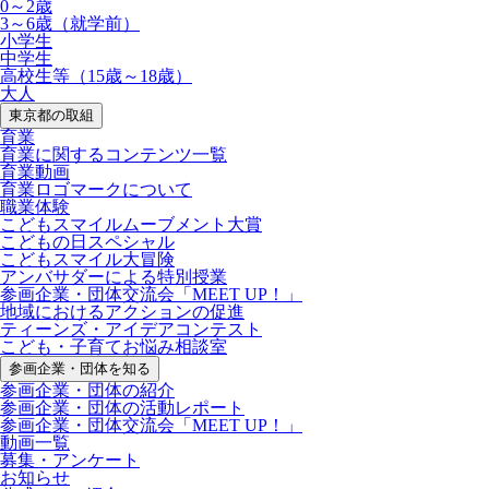
0～2歳
3～6歳（就学前）
小学生
中学生
高校生等（15歳～18歳）
大人
東京都の取組
育業
育業に関するコンテンツ一覧
育業動画
育業ロゴマークについて
職業体験
こどもスマイルムーブメント大賞
こどもの日スペシャル
こどもスマイル大冒険
アンバサダーによる特別授業
参画企業・団体交流会「MEET UP！」
地域におけるアクションの促進
ティーンズ・アイデアコンテスト
こども・子育てお悩み相談室
参画企業・団体を知る
参画企業・団体の紹介
参画企業・団体の活動レポート
参画企業・団体交流会「MEET UP！」
動画一覧
募集・アンケート
お知らせ