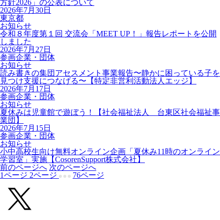
方針2026」の公表について
2026年7月30日
東京都
お知らせ
令和８年度第１回 交流会「MEET UP！」報告レポートを公開
しました
2026年7月27日
参画企業・団体
お知らせ
読み書きの集団アセスメント事業報告〜静かに困っている子を
見つけ支援につなげる〜【特定非営利活動法人エッジ】
2026年7月17日
参画企業・団体
お知らせ
夏休みは児童館で遊ぼう！【社会福祉法人 台東区社会福祉事
業団】
2026年7月15日
参画企業・団体
お知らせ
小中高校生向け無料オンライン企画「夏休み11時のオンライン
学習室」実施【CosorenSupport株式会社】
前のページへ
次のページへ
1
ページ
2
ページ
76
ページ