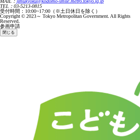
MAIL：
jimukyoku@kodomo-smile.metro.tokyo.lg.jp
TEL：03-5213-0815
受付時間：10:00~17:00（※土日休日を除く）
Copyright © 2023～ Tokyo Metropolitan Government. All Rights
Reserved.
参画申請
閉じる