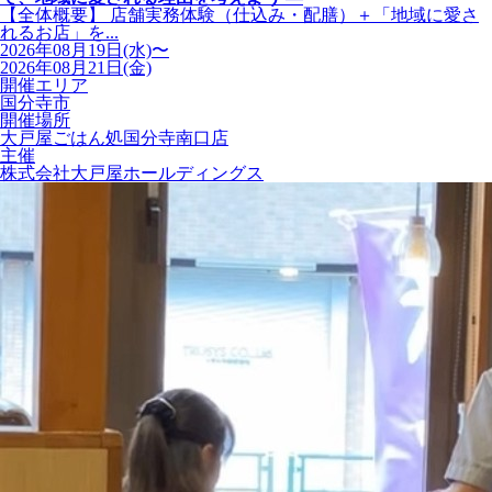
【全体概要】 店舗実務体験（仕込み・配膳）＋「地域に愛さ
れるお店」を...
2026年08月19日(水)〜
2026年08月21日(金)
開催エリア
国分寺市
開催場所
大戸屋ごはん処国分寺南口店
主催
株式会社大戸屋ホールディングス