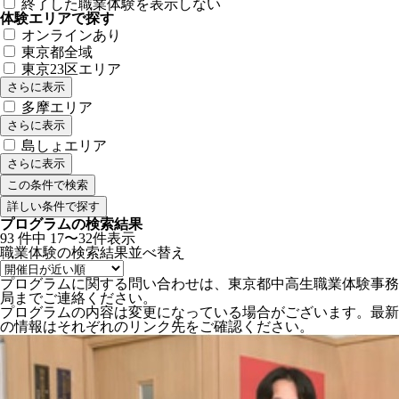
終了した職業体験を表示しない
体験エリアで探す
オンラインあり
東京都全域
東京23区エリア
さらに表示
多摩エリア
さらに表示
島しょエリア
さらに表示
詳しい条件で探す
プログラムの検索結果
93
件中
17〜32件表示
職業体験の検索結果
並べ替え
プログラムに関する問い合わせは、東京都中高生職業体験事務
局までご連絡ください。
プログラムの内容は変更になっている場合がございます。最新
の情報はそれぞれのリンク先をご確認ください。