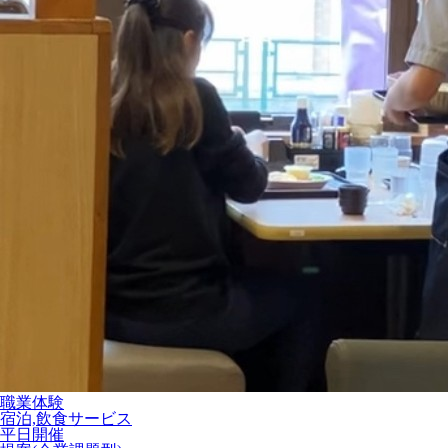
職業体験
宿泊,飲食サービス
平日開催