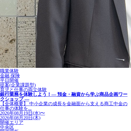
職業体験
金融,保険
平日開催
提案(企業課題型)
育児と仕事の両立体験
銀行業務を体験しよう！― 預金・融資から学ぶ商品企画ワー
クショップ ―
【全体概要】 中小企業の成長を金融面から支える商工中金の
仕事の体験を...
2026年08月19日(水)〜
2026年08月20日(木)
開催エリア
中央区