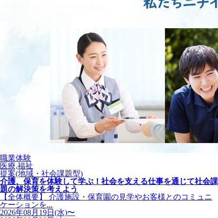
職業体験
医療,福祉
提案(地域・社会課題型)
介護、保育を体験して学ぶ！社会を支える仕事を通じて社会課
題の解決策を考えよう
【全体概要】 介護施設・保育園の見学やお客様とのコミュニ
ケーションを...
2026年08月19日(水)〜