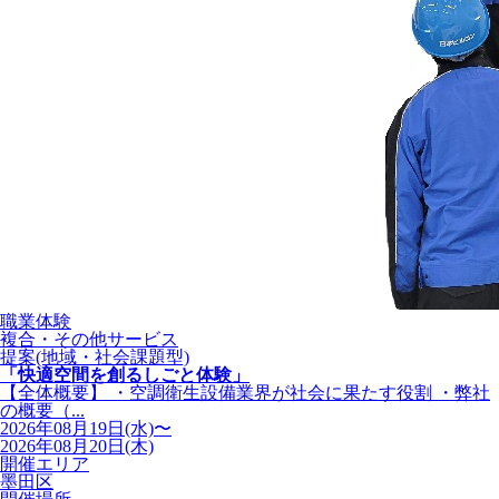
職業体験
複合・その他サービス
提案(地域・社会課題型)
「快適空間を創るしごと体験」
【全体概要】 ・空調衛生設備業界が社会に果たす役割 ・弊社
の概要（...
2026年08月19日(水)〜
2026年08月20日(木)
開催エリア
墨田区