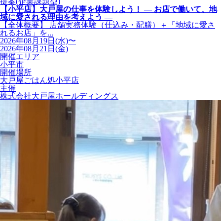
提案(企業課題型)
【小平店】大戸屋の仕事を体験しよう！ ― お店で働いて、地
域に愛される理由を考えよう ―
【全体概要】 店舗実務体験（仕込み・配膳）＋「地域に愛さ
れるお店」を...
2026年08月19日(水)〜
2026年08月21日(金)
開催エリア
小平市
開催場所
大戸屋ごはん処小平店
主催
株式会社大戸屋ホールディングス