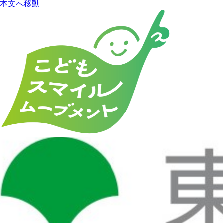
本文へ移動