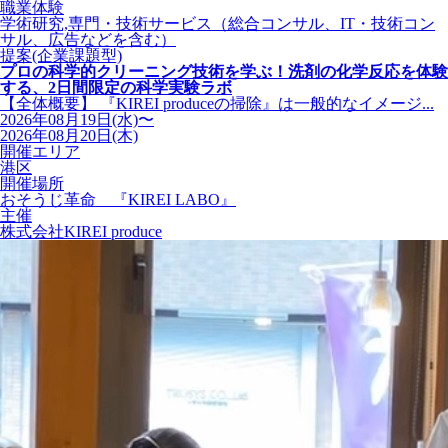
職業体験
学術研究,専門・技術サービス（総合コンサル、IT・技術コン
サル、広告などを含む）
提案(企業課題型)
プロの科学的クリーニング技術を学ぶ！洗剤の化学反応を体験
する、2日間限定の科学実験ラボ
【全体概要】 『KIREI produceの掃除』は一般的なイメージ...
2026年08月19日(水)〜
2026年08月20日(木)
開催エリア
港区
開催場所
おそうじ革命 『KIREI LABO』
主催
株式会社KIREI produce