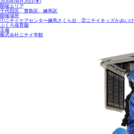
2026年08月20日(木)
開催エリア
千代田区、豊島区、練馬区
開催場所
①ニチイケアセンター練馬さくら台 ②ニチイキッズかみいけ
ぶくろ保育園
主催
株式会社ニチイ学館