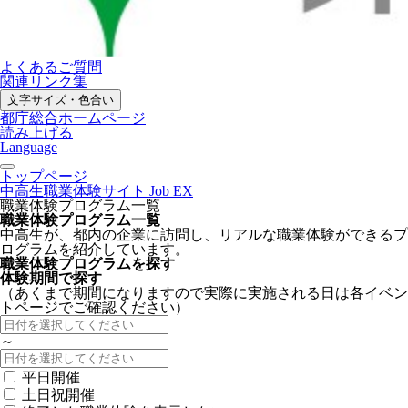
よくあるご質問
関連リンク集
文字サイズ・色合い
都庁総合ホームページ
読み上げる
Language
トップページ
中高生職業体験サイト Job EX
職業体験プログラム一覧
職業体験プログラム一覧
中高生が、都内の企業に訪問し、リアルな職業体験ができるプ
ログラムを紹介しています。
職業体験プログラムを探す
体験期間で探す
（あくまで期間になりますので実際に実施される日は各イベン
トページでご確認ください）
～
平日開催
土日祝開催