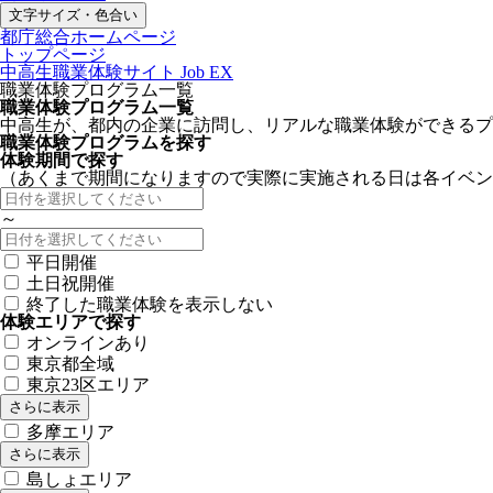
文字サイズ・色合い
都庁総合ホームページ
トップページ
中高生職業体験サイト Job EX
職業体験プログラム一覧
職業体験プログラム一覧
中高生が、都内の企業に訪問し、リアルな職業体験ができるプ
職業体験プログラムを探す
体験期間で探す
（あくまで期間になりますので実際に実施される日は各イベン
～
平日開催
土日祝開催
終了した職業体験を表示しない
体験エリアで探す
オンラインあり
東京都全域
東京23区エリア
さらに表示
多摩エリア
さらに表示
島しょエリア