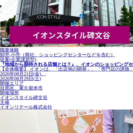
職業体験
卸売,小売（商社、ショッピングセンターなどを含む）
提案(企業課題型)
『地域から期待される店舗とは？』、イオンのショッピングセ
【全体概要】 イオンは、「出店地の開発」、「専門店の誘致」、
2026年08月21日(金)、
2026年08月29日(土)
開催エリア
目黒区、東久留米市
開催場所
イオンスタイル碑文谷
主催
イオンリテール株式会社