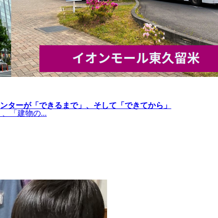
ンターが「できるまで」、そして「できてから」
「建物の...