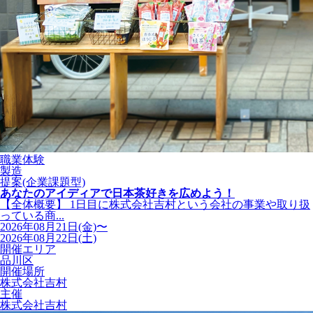
職業体験
製造
提案(企業課題型)
あなたのアイディアで日本茶好きを広めよう！
【全体概要】 1日目に株式会社吉村という会社の事業や取り扱
っている商...
2026年08月21日(金)〜
2026年08月22日(土)
開催エリア
品川区
開催場所
株式会社吉村
主催
株式会社吉村