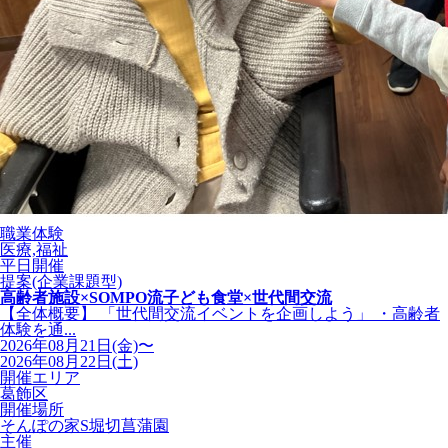
職業体験
医療,福祉
平日開催
提案(企業課題型)
高齢者施設×SOMPO流子ども食堂×世代間交流
【全体概要】 「世代間交流イベントを企画しよう」 ・高齢者
体験を通...
2026年08月21日(金)〜
2026年08月22日(土)
開催エリア
葛飾区
開催場所
そんぽの家S堀切菖蒲園
主催