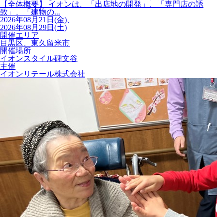
【全体概要】 イオンは、「出店地の開発」、「専門店の誘
致」、「建物の...
2026年08月21日(金)、
2026年08月29日(土)
開催エリア
目黒区、東久留米市
開催場所
イオンスタイル碑文谷
主催
イオンリテール株式会社