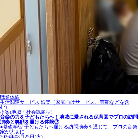
職業体験
生活関連サービス,娯楽（家庭向けサービス、芸能などを含
む）
提案(地域・社会課題型)
音楽の力を子どもたちへ！地域に愛される保育園でプロの訪問
演奏と笑顔を届ける体験②
●基礎学習 子どもたちへ届ける訪問演奏を通じて、プロの音楽
家が大切に...
2026年08月25日(火)