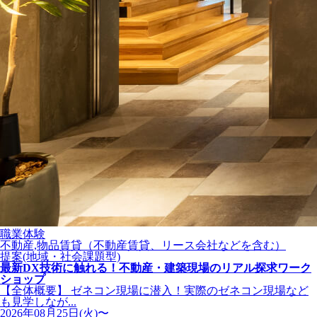
職業体験
不動産,物品賃貸（不動産賃貸、リース会社などを含む）
提案(地域・社会課題型)
最新DX技術に触れる！不動産・建築現場のリアル探求ワーク
ショップ
【全体概要】 ゼネコン現場に潜入！実際のゼネコン現場など
も見学しなが...
2026年08月25日(火)〜