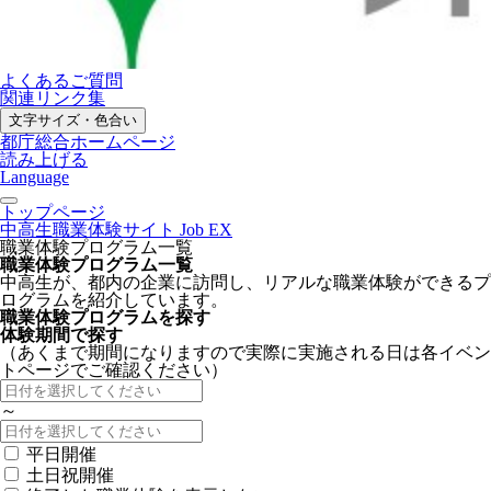
よくあるご質問
関連リンク集
文字サイズ・色合い
都庁総合ホームページ
読み上げる
Language
トップページ
中高生職業体験サイト Job EX
職業体験プログラム一覧
職業体験プログラム一覧
中高生が、都内の企業に訪問し、リアルな職業体験ができるプ
ログラムを紹介しています。
職業体験プログラムを探す
体験期間で探す
（あくまで期間になりますので実際に実施される日は各イベン
トページでご確認ください）
～
平日開催
土日祝開催