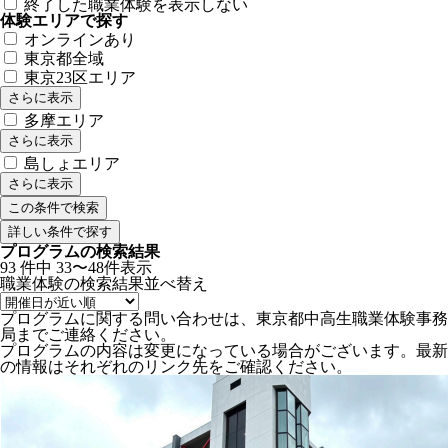
終了した職業体験を表示しない
体験エリアで探す
オンラインあり
東京都全域
東京23区エリア
さらに表示
多摩エリア
さらに表示
島しょエリア
さらに表示
詳しい条件で探す
プログラムの検索結果
93
件中
33〜48件表示
職業体験の検索結果
並べ替え
プログラムに関する問い合わせは、東京都中高生職業体験事務
局までご連絡ください。
プログラムの内容は変更になっている場合がございます。最新
の情報はそれぞれのリンク先をご確認ください。