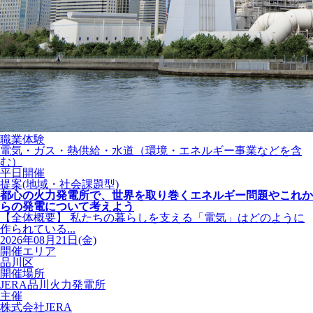
職業体験
電気・ガス・熱供給・水道（環境・エネルギー事業などを含
む）
平日開催
提案(地域・社会課題型)
都心の火力発電所で、世界を取り巻くエネルギー問題やこれか
らの発電について考えよう
【全体概要】 私たちの暮らしを支える「電気」はどのように
作られている...
2026年08月21日(金)
開催エリア
品川区
開催場所
JERA品川火力発電所
主催
株式会社JERA