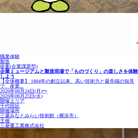
職業体験
製造
提案(企業課題型)
企業ミュージアムと製造現場で「ものづくり」の楽しさを体験
しよう
【全体概要】 1884年の創立以来、高い技術力と最先端の知見
で、産業...
2026年08月24日(月)〜
2026年08月25日(火)
開催エリア
千代田区
開催場所
三菱みなとみらい技術館（横浜市）
主催
三菱重工業株式会社