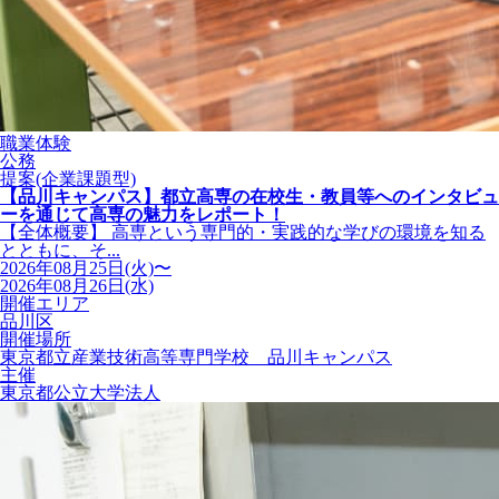
職業体験
公務
提案(企業課題型)
【品川キャンパス】都立高専の在校生・教員等へのインタビュ
ーを通じて高専の魅力をレポート！
【全体概要】 高専という専門的・実践的な学びの環境を知る
とともに、そ...
2026年08月25日(火)〜
2026年08月26日(水)
開催エリア
品川区
開催場所
東京都立産業技術高等専門学校 品川キャンパス
主催
東京都公立大学法人