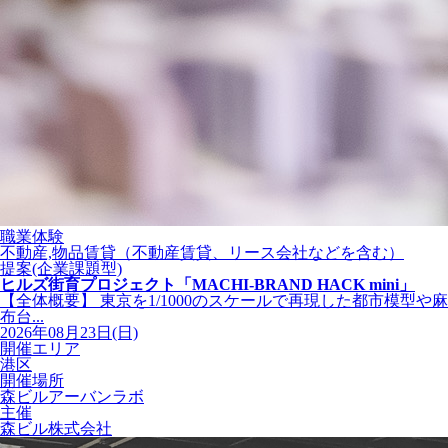
職業体験
不動産,物品賃貸（不動産賃貸、リース会社などを含む）
提案(企業課題型)
ヒルズ街育プロジェクト「MACHI-BRAND HACK mini」
【全体概要】 東京を1/1000のスケールで再現した都市模型や麻
布台...
2026年08月23日(日)
開催エリア
港区
開催場所
森ビルアーバンラボ
主催
森ビル株式会社