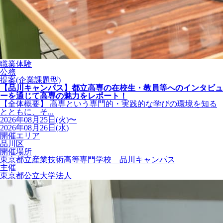
職業体験
公務
提案(企業課題型)
【品川キャンパス】都立高専の在校生・教員等へのインタビュ
ーを通じて高専の魅力をレポート！
【全体概要】 高専という専門的・実践的な学びの環境を知る
とともに、そ...
2026年08月25日(火)〜
2026年08月26日(水)
開催エリア
品川区
開催場所
東京都立産業技術高等専門学校 品川キャンパス
主催
東京都公立大学法人