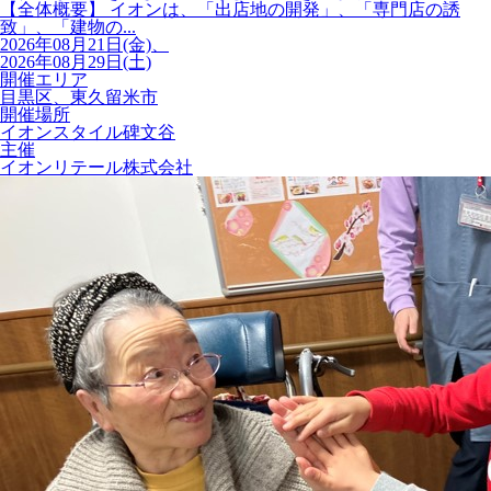
【全体概要】 イオンは、「出店地の開発」、「専門店の誘
致」、「建物の...
2026年08月21日(金)、
2026年08月29日(土)
開催エリア
目黒区、東久留米市
開催場所
イオンスタイル碑文谷
主催
イオンリテール株式会社