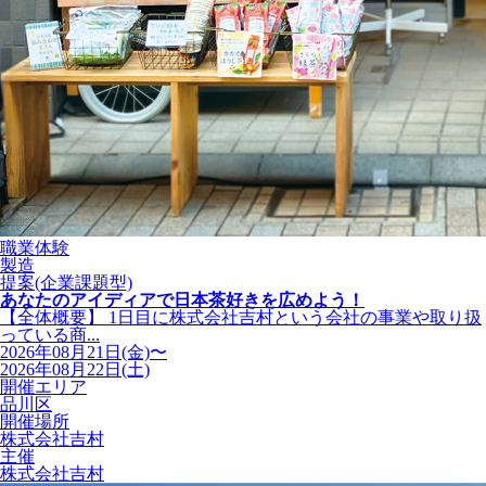
職業体験
製造
提案(企業課題型)
あなたのアイディアで日本茶好きを広めよう！
【全体概要】 1日目に株式会社吉村という会社の事業や取り扱
っている商...
2026年08月21日(金)〜
2026年08月22日(土)
開催エリア
品川区
開催場所
株式会社吉村
主催
株式会社吉村