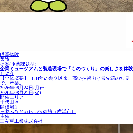
職業体験
製造
提案(企業課題型)
企業ミュージアムと製造現場で「ものづくり」の楽しさを体験
しよう
【全体概要】 1884年の創立以来、高い技術力と最先端の知見
で、産業...
2026年08月24日(月)〜
2026年08月25日(火)
開催エリア
千代田区
開催場所
三菱みなとみらい技術館（横浜市）
主催
三菱重工業株式会社