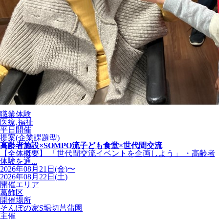
職業体験
医療,福祉
平日開催
提案(企業課題型)
高齢者施設×SOMPO流子ども食堂×世代間交流
【全体概要】 「世代間交流イベントを企画しよう」 ・高齢者
体験を通...
2026年08月21日(金)〜
2026年08月22日(土)
開催エリア
葛飾区
開催場所
そんぽの家S堀切菖蒲園
主催