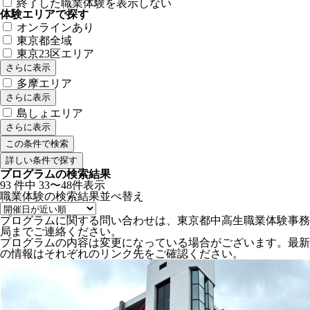
終了した職業体験を表示しない
体験エリアで探す
オンラインあり
東京都全域
東京23区エリア
さらに表示
多摩エリア
さらに表示
島しょエリア
さらに表示
詳しい条件で探す
プログラムの検索結果
93
件中
33〜48件表示
職業体験の検索結果
並べ替え
プログラムに関する問い合わせは、東京都中高生職業体験事務
局までご連絡ください。
プログラムの内容は変更になっている場合がございます。最新
の情報はそれぞれのリンク先をご確認ください。