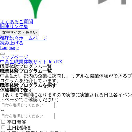
よくあるご質問
関連リンク集
文字サイズ・色合い
都庁総合ホームページ
読み上げる
Language
トップページ
中高生職業体験サイト Job EX
職業体験プログラム一覧
職業体験プログラム一覧
中高生が、都内の企業に訪問し、リアルな職業体験ができるプ
ログラムを紹介しています。
職業体験プログラムを探す
体験期間で探す
（あくまで期間になりますので実際に実施される日は各イベン
トページでご確認ください）
～
平日開催
土日祝開催