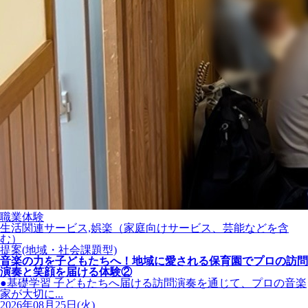
職業体験
生活関連サービス,娯楽（家庭向けサービス、芸能などを含
む）
提案(地域・社会課題型)
音楽の力を子どもたちへ！地域に愛される保育園でプロの訪問
演奏と笑顔を届ける体験②
●基礎学習 子どもたちへ届ける訪問演奏を通じて、プロの音楽
家が大切に...
2026年08月25日(火)