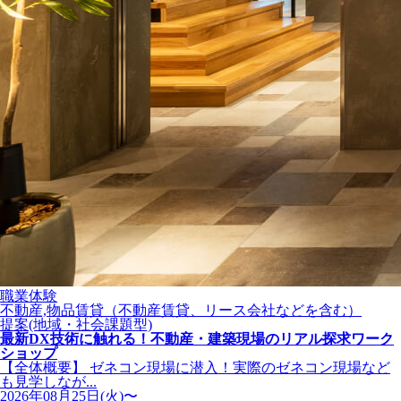
職業体験
不動産,物品賃貸（不動産賃貸、リース会社などを含む）
提案(地域・社会課題型)
最新DX技術に触れる！不動産・建築現場のリアル探求ワーク
ショップ
【全体概要】 ゼネコン現場に潜入！実際のゼネコン現場など
も見学しなが...
2026年08月25日(火)〜