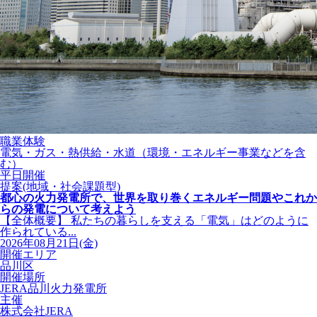
職業体験
電気・ガス・熱供給・水道（環境・エネルギー事業などを含
む）
平日開催
提案(地域・社会課題型)
都心の火力発電所で、世界を取り巻くエネルギー問題やこれか
らの発電について考えよう
【全体概要】 私たちの暮らしを支える「電気」はどのように
作られている...
2026年08月21日(金)
開催エリア
品川区
開催場所
JERA品川火力発電所
主催
株式会社JERA