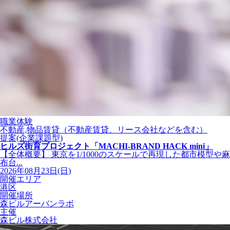
職業体験
不動産,物品賃貸（不動産賃貸、リース会社などを含む）
提案(企業課題型)
ヒルズ街育プロジェクト「MACHI-BRAND HACK mini」
【全体概要】 東京を1/1000のスケールで再現した都市模型や麻
布台...
2026年08月23日(日)
開催エリア
港区
開催場所
森ビルアーバンラボ
主催
森ビル株式会社