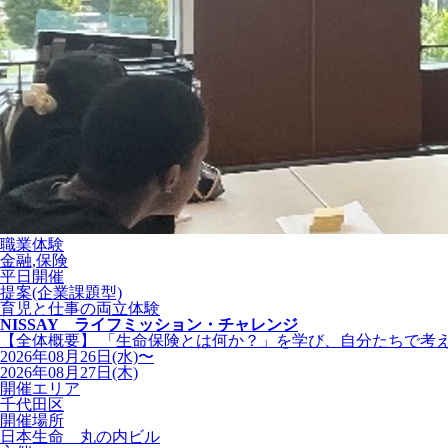
職業体験
金融,保険
平日開催
提案(企業課題型)
育児と仕事の両立体験
NISSAY ライフミッション・チャレンジ
【全体概要】 「生命保険とは何か？」を学び、自分たちで考えた
2026年08月26日(水)〜
2026年08月27日(木)
開催エリア
千代田区
開催場所
日本生命 丸の内ビル