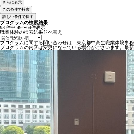
さらに表示
詳しい条件で探す
プログラムの検索結果
93
件中
49〜64件表示
職業体験の検索結果
並べ替え
プログラムに関する問い合わせは、東京都中高生職業体験事務
プログラムの内容は変更になっている場合がございます。最新