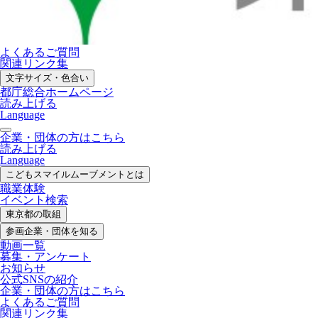
よくあるご質問
関連リンク集
文字サイズ・色合い
都庁総合ホームページ
読み上げる
Language
企業・団体の方はこちら
読み上げる
Language
こどもスマイル
ムーブメントとは
職業体験
イベント検索
東京都の取組
参画企業・
団体を知る
動画一覧
募集・
アンケート
お知らせ
公式SNS
の紹介
企業・団体の方
はこちら
よくあるご質問
関連リンク集