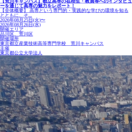
【荒川キャンパス】都立高専の在校生・教員等へのインタビュ
ーを通じて高専の魅力をレポート！
【全体概要】 高専という専門的・実践的な学びの環境を知る
とともに、そ...
2026年08月25日(火)〜
2026年08月26日(水)
開催エリア
品川区、荒川区
開催場所
東京都立産業技術高等専門学校 荒川キャンパス
主催
東京都公立大学法人