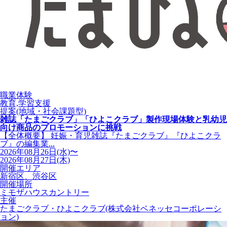
職業体験
教育,学習支援
提案(地域・社会課題型)
雑誌「たまごクラブ」「ひよこクラブ」製作現場体験と乳幼児
向け商品のプロモーションに挑戦
【全体概要】 妊娠・育児雑誌『たまごクラブ』『ひよこクラ
ブ』の編集業...
2026年08月26日(水)〜
2026年08月27日(木)
開催エリア
新宿区、渋谷区
開催場所
ミモザハウスカントリー
主催
たまごクラブ・ひよこクラブ(株式会社ベネッセコーポレーシ
ョン)