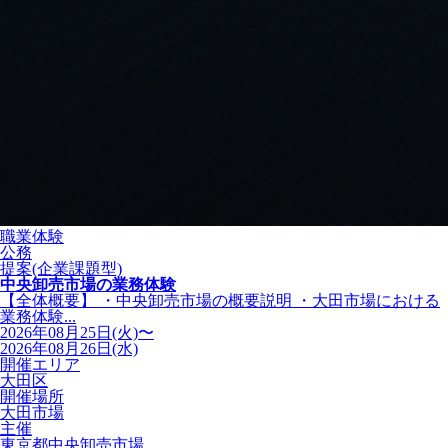
職業体験
公務
提案(企業課題型)
中央卸売市場の業務体験
【全体概要】 ・中央卸売市場の概要説明 ・大田市場における
業務体験...
2026年08月25日(火)〜
2026年08月26日(水)
開催エリア
大田区
開催場所
大田市場
主催
東京都中央卸売市場