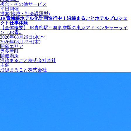
複合・その他サービス
平日開催
提案(地域・社会課題型)
JR青梅線ホテル化計画進行中！沿線まるごとホテルプロジェ
クト仕事体験
【全体概要】 JR青梅駅～奥多摩駅の東京アドベンチャーライ
ン（JR青...
2026年08月26日(水)〜
2026年08月27日(木)
開催エリア
奥多摩町
開催場所
沿線まるごと株式会社本社
主催
沿線まるごと株式会社