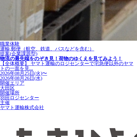
職業体験
運輸,郵便（航空、鉄道、バスなどを含む）
提案(企業課題型)
物流の最先端をのぞき見！荷物のゆくえを見てみよう！
【全体概要】 ヤマト運輸のロジセンターで宅急便以外のヤマ
トの一面を見...
2026年08月25日(火)〜
2026年08月26日(水)
開催エリア
大田区
開催場所
羽田ロジセンター
主催
ヤマト運輸株式会社