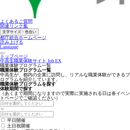
よくあるご質問
関連リンク集
文字サイズ・色合い
都庁総合ホームページ
読み上げる
Language
トップページ
中高生職業体験サイト Job EX
職業体験プログラム一覧
職業体験プログラム一覧
中高生が、都内の企業に訪問し、リアルな職業体験ができるプ
ログラムを紹介しています。
職業体験プログラムを探す
体験期間で探す
（あくまで期間になりますので実際に実施される日は各イベン
トページでご確認ください）
～
平日開催
土日祝開催