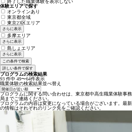
終了した職業体験を表示しない
体験エリアで探す
オンラインあり
東京都全域
東京23区エリア
さらに表示
多摩エリア
さらに表示
島しょエリア
さらに表示
詳しい条件で探す
プログラムの検索結果
93
件中
49〜64件表示
職業体験の検索結果
並べ替え
プログラムに関する問い合わせは、東京都中高生職業体験事務
局までご連絡ください。
プログラムの内容は変更になっている場合がございます。最新
の情報はそれぞれのリンク先をご確認ください。