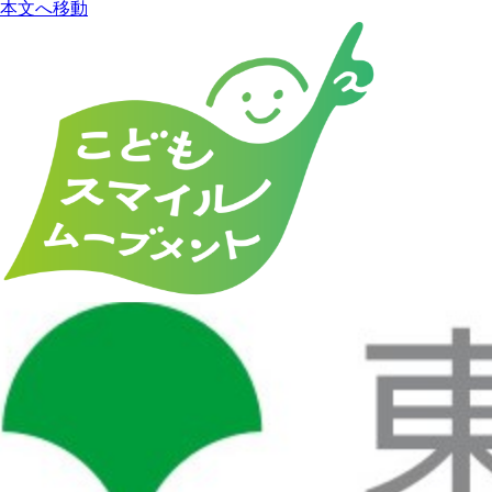
本文へ移動