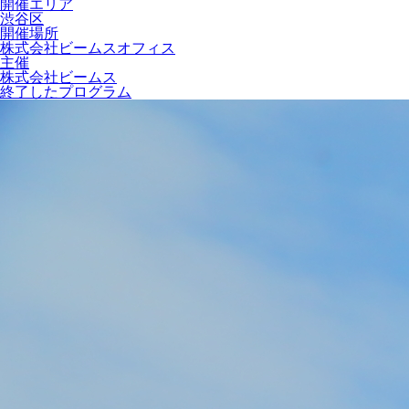
開催エリア
渋谷区
開催場所
株式会社ビームスオフィス
主催
株式会社ビームス
終了したプログラム