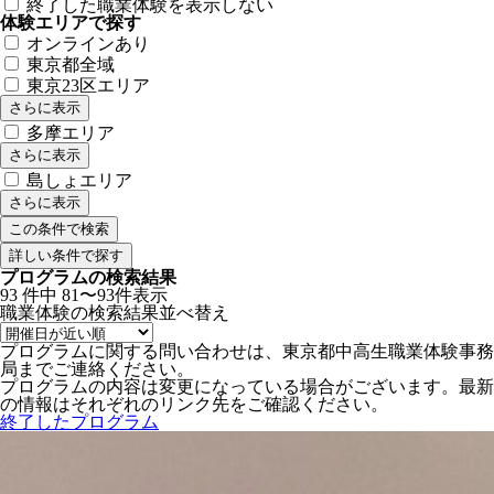
終了した職業体験を表示しない
体験エリアで探す
オンラインあり
東京都全域
東京23区エリア
さらに表示
多摩エリア
さらに表示
島しょエリア
さらに表示
詳しい条件で探す
プログラムの検索結果
93
件中
81〜93件表示
職業体験の検索結果
並べ替え
プログラムに関する問い合わせは、東京都中高生職業体験事務
局までご連絡ください。
プログラムの内容は変更になっている場合がございます。最新
の情報はそれぞれのリンク先をご確認ください。
終了したプログラム