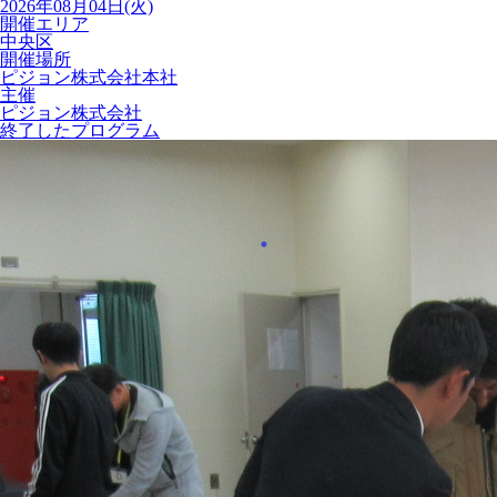
2026年08月04日(火)
開催エリア
中央区
開催場所
ピジョン株式会社本社
主催
ピジョン株式会社
終了したプログラム