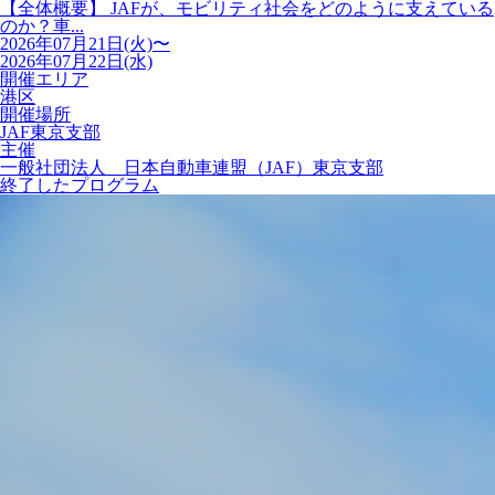
【全体概要】 JAFが、モビリティ社会をどのように支えている
のか？車...
2026年07月21日(火)〜
2026年07月22日(水)
開催エリア
港区
開催場所
JAF東京支部
主催
一般社団法人 日本自動車連盟（JAF）東京支部
終了したプログラム