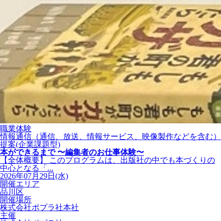
職業体験
情報通信（通信、放送、情報サービス、映像製作などを含む）
提案(企業課題型)
本ができるまで 〜編集者のお仕事体験〜
【全体概要】 このプログラムは、出版社の中でも本づくりの
中心となる「...
2026年07月29日(水)
開催エリア
品川区
開催場所
株式会社ポプラ社本社
主催