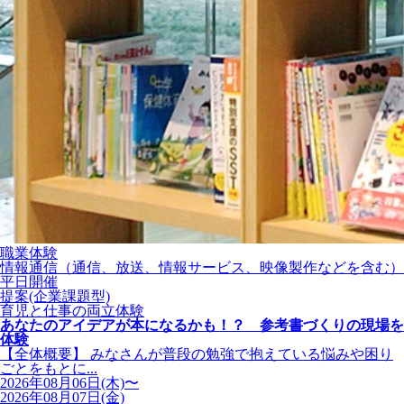
職業体験
情報通信（通信、放送、情報サービス、映像製作などを含む）
平日開催
提案(企業課題型)
育児と仕事の両立体験
あなたのアイデアが本になるかも！？ 参考書づくりの現場を
体験
【全体概要】 みなさんが普段の勉強で抱えている悩みや困り
ごとをもとに...
2026年08月06日(木)〜
2026年08月07日(金)