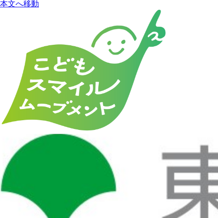
本文へ移動