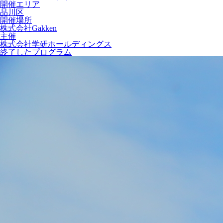
開催エリア
品川区
開催場所
株式会社Gakken
主催
株式会社学研ホールディングス
終了したプログラム