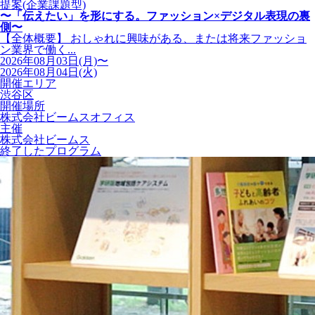
提案(企業課題型)
〜「伝えたい」を形にする。ファッション×デジタル表現の裏
側〜
【全体概要】 おしゃれに興味がある、または将来ファッショ
ン業界で働く...
2026年08月03日(月)〜
2026年08月04日(火)
開催エリア
渋谷区
開催場所
株式会社ビームスオフィス
主催
株式会社ビームス
終了したプログラム