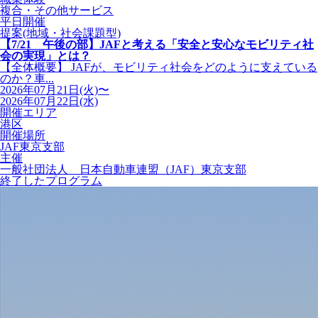
複合・その他サービス
平日開催
提案(地域・社会課題型)
【7/21 午後の部】JAFと考える「安全と安心なモビリティ社
会の実現」とは？
【全体概要】 JAFが、モビリティ社会をどのように支えている
のか？車...
2026年07月21日(火)〜
2026年07月22日(水)
開催エリア
港区
開催場所
JAF東京支部
主催
一般社団法人 日本自動車連盟（JAF）東京支部
終了したプログラム