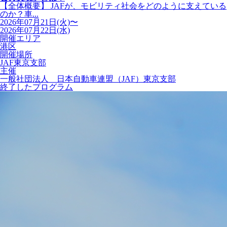
【全体概要】 JAFが、モビリティ社会をどのように支えている
のか？車...
2026年07月21日(火)〜
2026年07月22日(水)
開催エリア
港区
開催場所
JAF東京支部
主催
一般社団法人 日本自動車連盟（JAF）東京支部
終了したプログラム