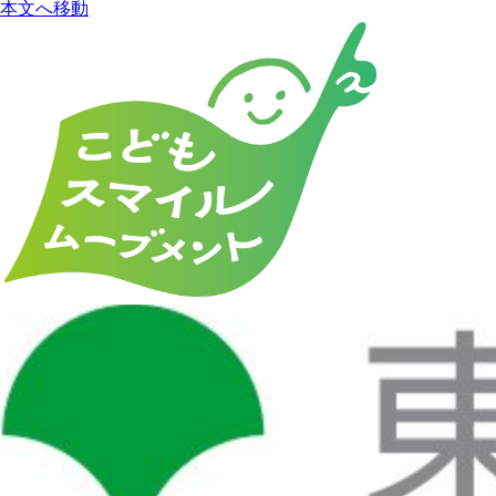
本文へ移動