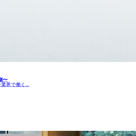
側〜
界で働く...