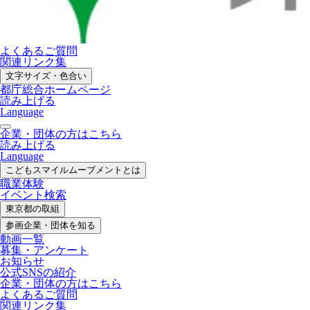
よくあるご質問
関連リンク集
文字サイズ・色合い
都庁総合ホームページ
読み上げる
Language
企業・団体の方はこちら
読み上げる
Language
こどもスマイル
ムーブメントとは
職業体験
イベント検索
東京都の取組
参画企業・
団体を知る
動画一覧
募集・
アンケート
お知らせ
公式SNS
の紹介
企業・団体の方
はこちら
よくあるご質問
関連リンク集