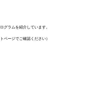
ログラムを紹介しています。
トページでご確認ください）