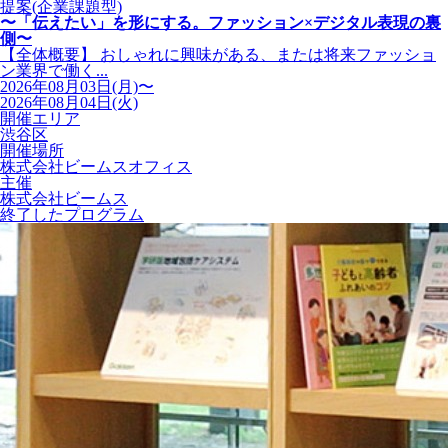
提案(企業課題型)
〜「伝えたい」を形にする。ファッション×デジタル表現の裏
側〜
【全体概要】 おしゃれに興味がある、または将来ファッショ
ン業界で働く...
2026年08月03日(月)〜
2026年08月04日(火)
開催エリア
渋谷区
開催場所
株式会社ビームスオフィス
主催
株式会社ビームス
終了したプログラム