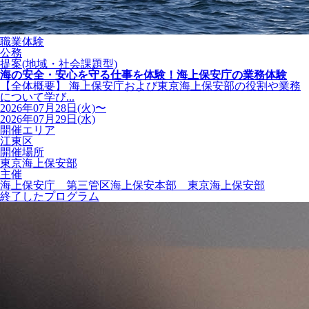
職業体験
公務
提案(地域・社会課題型)
海の安全・安心を守る仕事を体験！海上保安庁の業務体験
【全体概要】 海上保安庁および東京海上保安部の役割や業務
について学び...
2026年07月28日(火)〜
2026年07月29日(水)
開催エリア
江東区
開催場所
東京海上保安部
主催
海上保安庁 第三管区海上保安本部 東京海上保安部
終了したプログラム