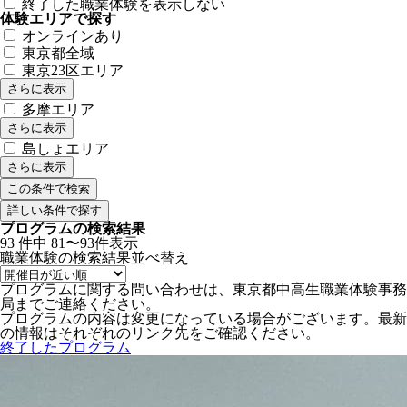
終了した職業体験を表示しない
体験エリアで探す
オンラインあり
東京都全域
東京23区エリア
さらに表示
多摩エリア
さらに表示
島しょエリア
さらに表示
詳しい条件で探す
プログラムの検索結果
93
件中
81〜93件表示
職業体験の検索結果
並べ替え
プログラムに関する問い合わせは、東京都中高生職業体験事務
局までご連絡ください。
プログラムの内容は変更になっている場合がございます。最新
の情報はそれぞれのリンク先をご確認ください。
終了したプログラム