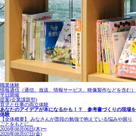
職業体験
情報通信（通信、放送、情報サービス、映像製作などを含む）
平日開催
提案(企業課題型)
育児と仕事の両立体験
あなたのアイデアが本になるかも！？ 参考書づくりの現場を
体験
【全体概要】 みなさんが普段の勉強で抱えている悩みや困り
ごとをもとに...
2026年08月06日(木)〜
2026年08月07日(金)