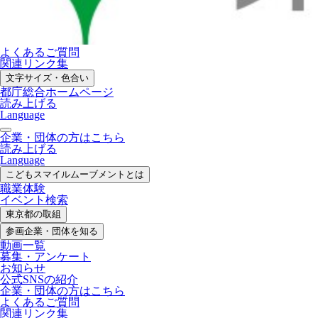
よくあるご質問
関連リンク集
文字サイズ・色合い
都庁総合ホームページ
読み上げる
Language
企業・団体の方はこちら
読み上げる
Language
こどもスマイル
ムーブメントとは
職業体験
イベント検索
東京都の取組
参画企業・
団体を知る
動画一覧
募集・
アンケート
お知らせ
公式SNS
の紹介
企業・団体の方
はこちら
よくあるご質問
関連リンク集