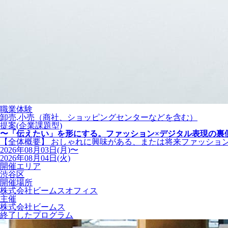
職業体験
卸売,小売（商社、ショッピングセンターなどを含む）
提案(企業課題型)
〜「伝えたい」を形にする。ファッション×デジタル表現の裏
【全体概要】 おしゃれに興味がある、または将来ファッション業
2026年08月03日(月)〜
2026年08月04日(火)
開催エリア
渋谷区
開催場所
株式会社ビームスオフィス
主催
株式会社ビームス
終了したプログラム