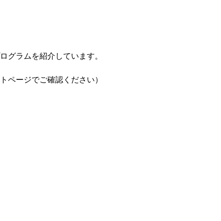
ログラムを紹介しています。
トページでご確認ください）