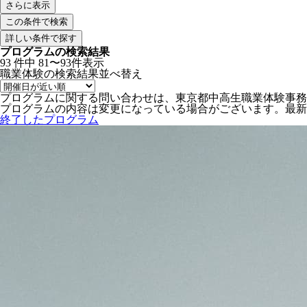
さらに表示
詳しい条件で探す
プログラムの検索結果
93
件中
81〜93件表示
職業体験の検索結果
並べ替え
プログラムに関する問い合わせは、東京都中高生職業体験事務
プログラムの内容は変更になっている場合がございます。最新
終了したプログラム