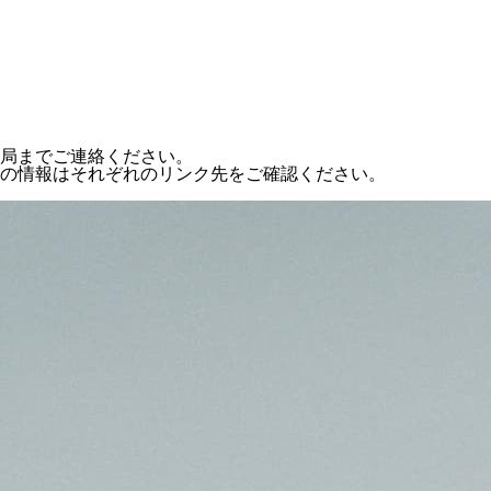
局までご連絡ください。
の情報はそれぞれのリンク先をご確認ください。