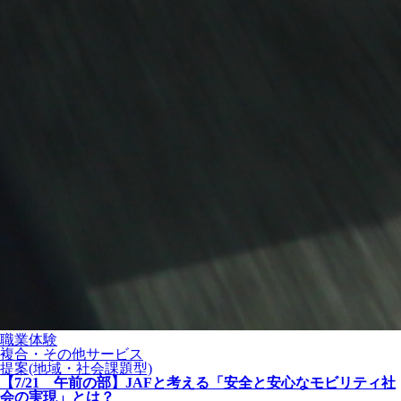
職業体験
複合・その他サービス
提案(地域・社会課題型)
【7/21 午前の部】JAFと考える「安全と安心なモビリティ社
会の実現」とは？