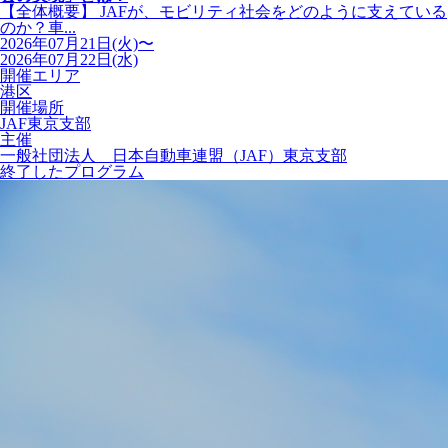
【全体概要】 JAFが、モビリティ社会をどのように支えている
のか？車...
2026年07月21日(火)〜
2026年07月22日(水)
開催エリア
港区
開催場所
JAF東京支部
主催
一般社団法人 日本自動車連盟（JAF）東京支部
終了したプログラム