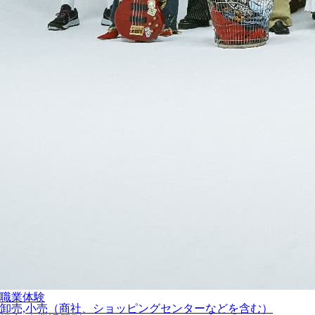
職業体験
卸売,小売（商社、ショッピングセンターなどを含む）