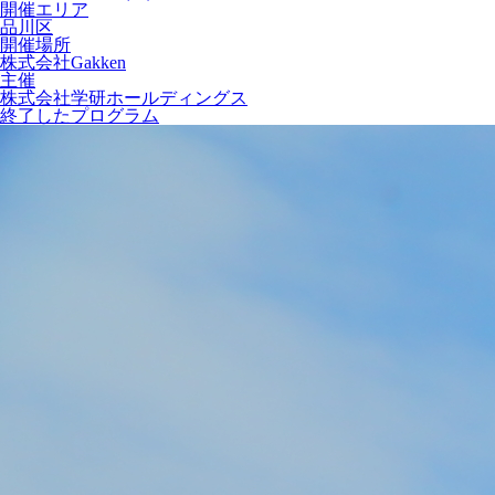
開催エリア
品川区
開催場所
株式会社Gakken
主催
株式会社学研ホールディングス
終了したプログラム