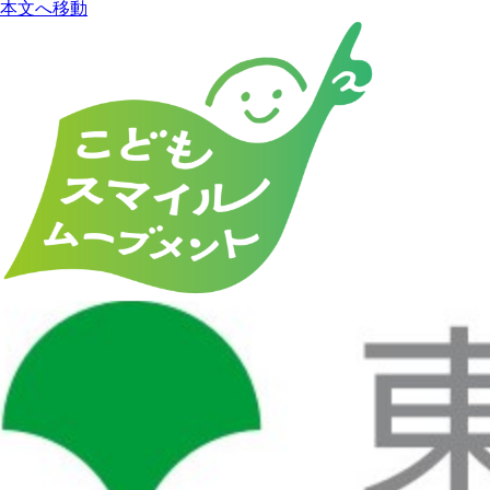
本文へ移動