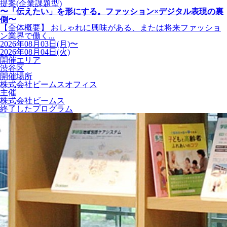
提案(企業課題型)
〜「伝えたい」を形にする。ファッション×デジタル表現の裏
側〜
【全体概要】 おしゃれに興味がある、または将来ファッショ
ン業界で働く...
2026年08月03日(月)〜
2026年08月04日(火)
開催エリア
渋谷区
開催場所
株式会社ビームスオフィス
主催
株式会社ビームス
終了したプログラム