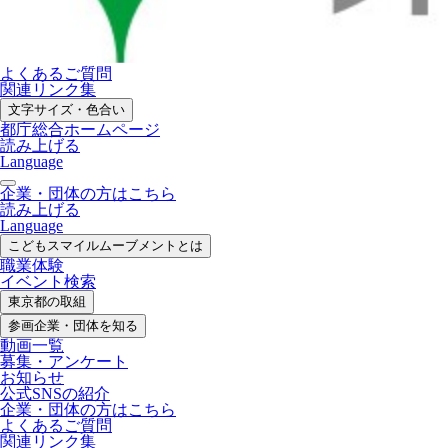
よくあるご質問
関連リンク集
文字サイズ・色合い
都庁総合ホームページ
読み上げる
Language
企業・団体の方はこちら
読み上げる
Language
こどもスマイル
ムーブメントとは
職業体験
イベント検索
東京都の取組
参画企業・
団体を知る
動画一覧
募集・
アンケート
お知らせ
公式SNS
の紹介
企業・団体の方
はこちら
よくあるご質問
関連リンク集