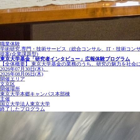
職業体験
学術研究,専門・技術サービス（総合コンサル、IT・技術コン
提案(企業課題型)
東京大学基金「研究者インタビュー」広報体験プログラム
【全体概要】 東京大学基金の業務のうち、研究の魅力を社会に伝
2026年07月30日(木)、
2026年08月06日(木)
開催エリア
文京区
開催場所
東京大学本郷キャンパス本部棟
主催
国立大学法人東京大学
終了したプログラム