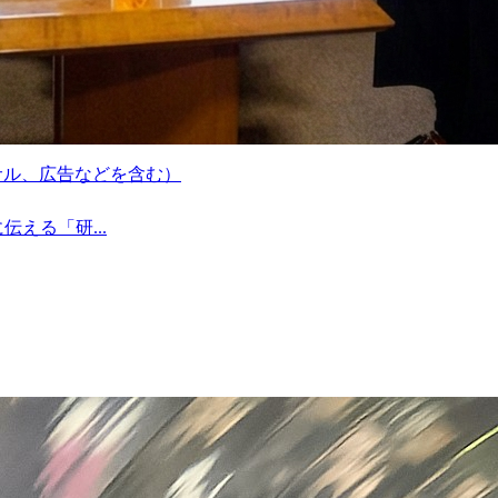
サル、広告などを含む）
える「研...