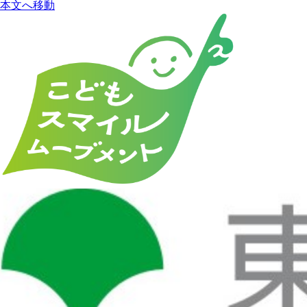
本文へ移動