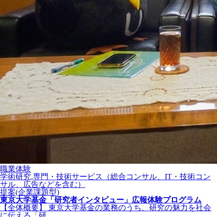
職業体験
学術研究,専門・技術サービス（総合コンサル、IT・技術コン
サル、広告などを含む）
提案(企業課題型)
東京大学基金「研究者インタビュー」広報体験プログラム
【全体概要】 東京大学基金の業務のうち、研究の魅力を社会
に伝える「研...