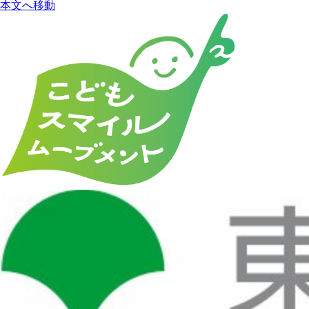
本文へ移動