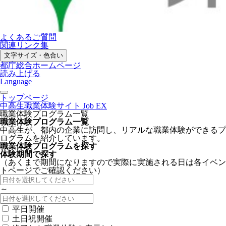
よくあるご質問
関連リンク集
文字サイズ・色合い
都庁総合ホームページ
読み上げる
Language
トップページ
中高生職業体験サイト Job EX
職業体験プログラム一覧
職業体験プログラム一覧
中高生が、都内の企業に訪問し、リアルな職業体験ができるプ
ログラムを紹介しています。
職業体験プログラムを探す
体験期間で探す
（あくまで期間になりますので実際に実施される日は各イベン
トページでご確認ください）
～
平日開催
土日祝開催