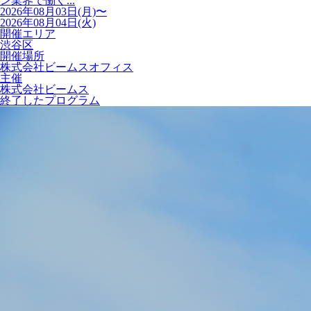
ン業界で働く...
2026年08月03日(月)〜
2026年08月04日(火)
開催エリア
渋谷区
開催場所
株式会社ビームスオフィス
主催
株式会社ビームス
終了したプログラム