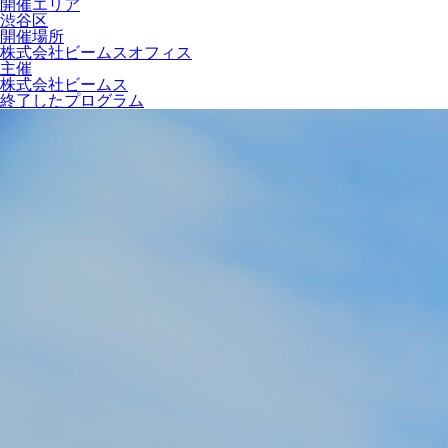
開催エリア
渋谷区
開催場所
株式会社ビームスオフィス
主催
株式会社ビームス
終了したプログラム