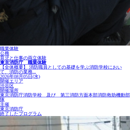
職業体験
公務
育児と仕事の両立体験
東京消防庁 職業体験
【全体概要】 消防職員としての基礎を学ぶ消防学校におい
て、消防の業務...
2026年08月05日(水)
開催エリア
渋谷区
開催場所
東京消防庁消防学校 及び 第三消防方面本部消防救助機動部
隊
主催
東京消防庁
終了したプログラム