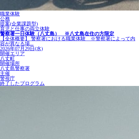
職業体験
公務
提案(企業課題型)
育児と仕事の両立体験
警察署一日体験（八丈島） ※八丈島在住の方限定
【全体概要】 警察署における職業体験 ※警察署によって内
容が異なる場...
2026年07月29日(水)
開催エリア
八丈町
開催場所
八丈島警察署
主催
警視庁
終了したプログラム