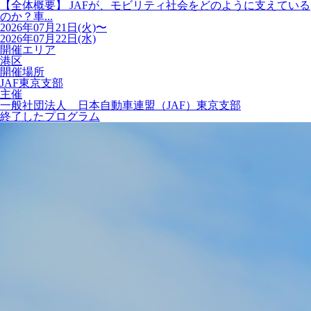
【全体概要】 JAFが、モビリティ社会をどのように支えている
のか？車...
2026年07月21日(火)〜
2026年07月22日(水)
開催エリア
港区
開催場所
JAF東京支部
主催
一般社団法人 日本自動車連盟（JAF）東京支部
終了したプログラム