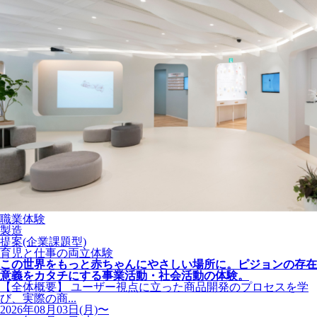
職業体験
製造
提案(企業課題型)
育児と仕事の両立体験
この世界をもっと赤ちゃんにやさしい場所に。ピジョンの存在
意義をカタチにする事業活動・社会活動の体験。
【全体概要】 ユーザー視点に立った商品開発のプロセスを学
び、実際の商...
2026年08月03日(月)〜