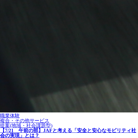
職業体験
複合・その他サービス
提案(地域・社会課題型)
【7/21 午前の部】JAFと考える「安全と安心なモビリティ社
会の実現」とは？