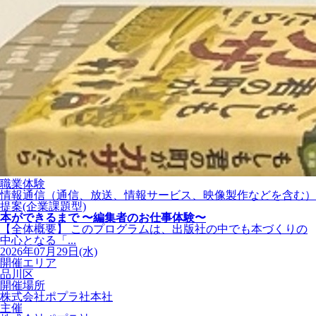
職業体験
情報通信（通信、放送、情報サービス、映像製作などを含む）
提案(企業課題型)
本ができるまで 〜編集者のお仕事体験〜
【全体概要】 このプログラムは、出版社の中でも本づくりの
中心となる「...
2026年07月29日(水)
開催エリア
品川区
開催場所
株式会社ポプラ社本社
主催