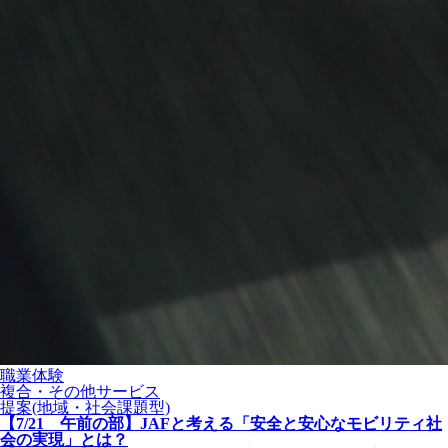
職業体験
複合・その他サービス
提案(地域・社会課題型)
【7/21 午前の部】JAFと考える「安全と安心なモビリティ社
会の実現」とは？