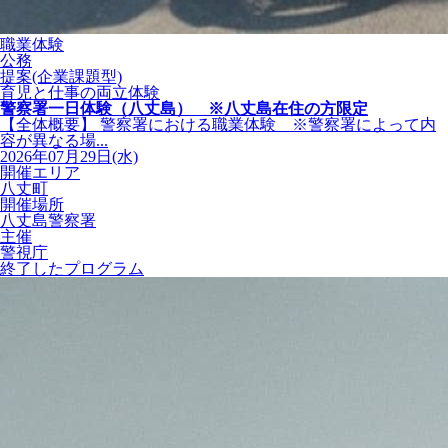
職業体験
公務
提案(企業課題型)
育児と仕事の両立体験
警察署一日体験（八丈島） ※八丈島在住の方限定
【全体概要】 警察署における職業体験 ※警察署によって内
容が異なる場...
2026年07月29日(水)
開催エリア
八丈町
開催場所
八丈島警察署
主催
警視庁
終了したプログラム