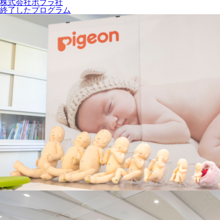
株式会社ポプラ社
終了したプログラム