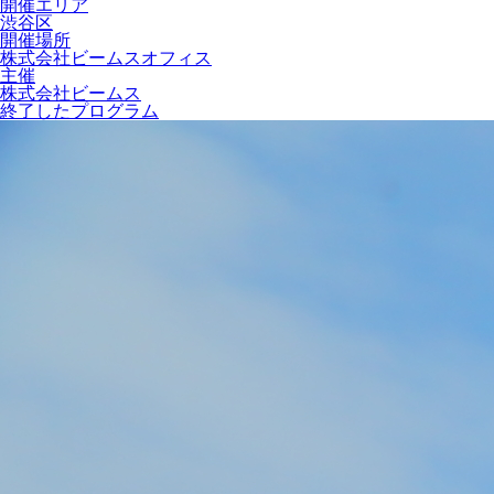
開催エリア
渋谷区
開催場所
株式会社ビームスオフィス
主催
株式会社ビームス
終了したプログラム