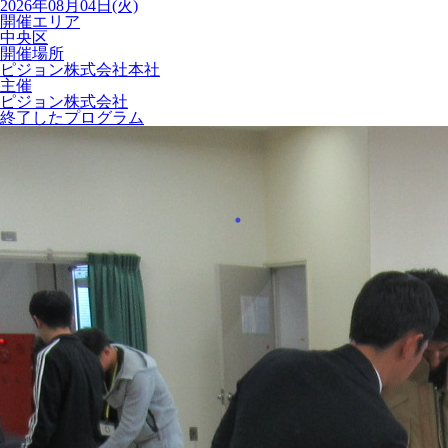
2026年08月04日(火)
開催エリア
中央区
開催場所
ピジョン株式会社本社
主催
ピジョン株式会社
終了したプログラム