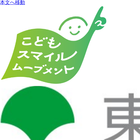
本文へ移動