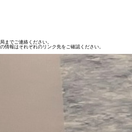
局までご連絡ください。
の情報はそれぞれのリンク先をご確認ください。