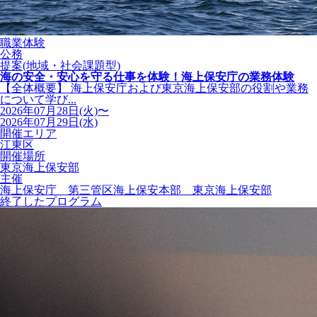
職業体験
公務
提案(地域・社会課題型)
海の安全・安心を守る仕事を体験！海上保安庁の業務体験
【全体概要】 海上保安庁および東京海上保安部の役割や業務
について学び...
2026年07月28日(火)〜
2026年07月29日(水)
開催エリア
江東区
開催場所
東京海上保安部
主催
海上保安庁 第三管区海上保安本部 東京海上保安部
終了したプログラム