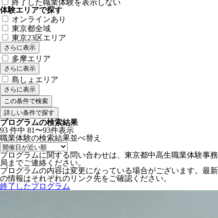
終了した職業体験を表示しない
体験エリアで探す
オンラインあり
東京都全域
東京23区エリア
さらに表示
多摩エリア
さらに表示
島しょエリア
さらに表示
詳しい条件で探す
プログラムの検索結果
93
件中
81〜93件表示
職業体験の検索結果
並べ替え
プログラムに関する問い合わせは、東京都中高生職業体験事務
局までご連絡ください。
プログラムの内容は変更になっている場合がございます。最新
の情報はそれぞれのリンク先をご確認ください。
終了したプログラム