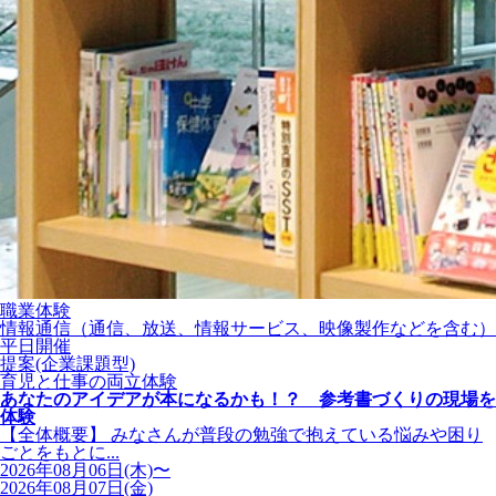
職業体験
情報通信（通信、放送、情報サービス、映像製作などを含む）
平日開催
提案(企業課題型)
育児と仕事の両立体験
あなたのアイデアが本になるかも！？ 参考書づくりの現場を
体験
【全体概要】 みなさんが普段の勉強で抱えている悩みや困り
ごとをもとに...
2026年08月06日(木)〜
2026年08月07日(金)