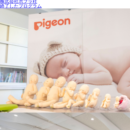
株式会社ポプラ社
終了したプログラム