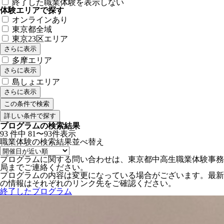
終了した職業体験を表示しない
体験エリアで探す
オンラインあり
東京都全域
東京23区エリア
さらに表示
多摩エリア
さらに表示
島しょエリア
さらに表示
詳しい条件で探す
プログラムの検索結果
93
件中
81〜93件表示
職業体験の検索結果
並べ替え
プログラムに関する問い合わせは、東京都中高生職業体験事務
局までご連絡ください。
プログラムの内容は変更になっている場合がございます。最新
の情報はそれぞれのリンク先をご確認ください。
終了したプログラム