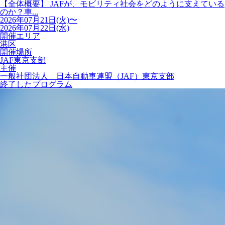
【全体概要】 JAFが、モビリティ社会をどのように支えている
のか？車...
2026年07月21日(火)〜
2026年07月22日(水)
開催エリア
港区
開催場所
JAF東京支部
主催
一般社団法人 日本自動車連盟（JAF）東京支部
終了したプログラム