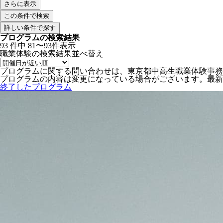
さらに表示
詳しい条件で探す
プログラムの検索結果
93
件中
81〜93件表示
職業体験の検索結果
並べ替え
プログラムに関する問い合わせは、東京都中高生職業体験事務
プログラムの内容は変更になっている場合がございます。最新
終了したプログラム