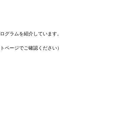
ログラムを紹介しています。
トページでご確認ください）