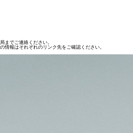
局までご連絡ください。
の情報はそれぞれのリンク先をご確認ください。