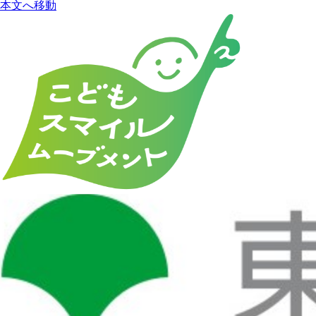
本文へ移動