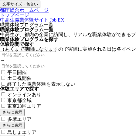
文字サイズ・色合い
都庁総合ホームページ
トップページ
中高生職業体験サイト Job EX
職業体験プログラム一覧
職業体験プログラム一覧
中高生が、都内の企業に訪問し、リアルな職業体験ができるプ
職業体験プログラムを探す
体験期間で探す
（あくまで期間になりますので実際に実施される日は各イベン
～
平日開催
土日祝開催
終了した職業体験を表示しない
体験エリアで探す
オンラインあり
東京都全域
東京23区エリア
さらに表示
多摩エリア
さらに表示
島しょエリア