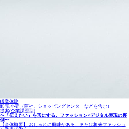
職業体験
卸売,小売（商社、ショッピングセンターなどを含む）
提案(企業課題型)
〜「伝えたい」を形にする。ファッション×デジタル表現の裏
側〜
【全体概要】 おしゃれに興味がある、または将来ファッショ