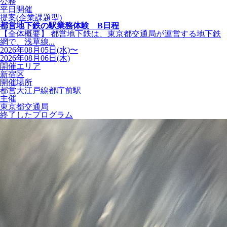
公務
平日開催
提案(企業課題型)
都営地下鉄の駅業務体験 B日程
【全体概要】 都営地下鉄は、東京都交通局が運営する地下鉄
網で、浅草線...
2026年08月05日(水)〜
2026年08月06日(木)
開催エリア
新宿区
開催場所
都営大江戸線都庁前駅
主催
東京都交通局
終了したプログラム