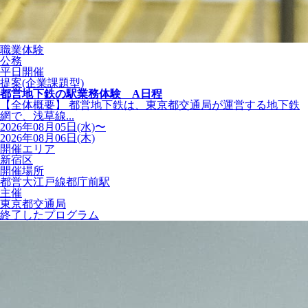
職業体験
公務
平日開催
提案(企業課題型)
都営地下鉄の駅業務体験 A日程
【全体概要】 都営地下鉄は、東京都交通局が運営する地下鉄
網で、浅草線...
2026年08月05日(水)〜
2026年08月06日(木)
開催エリア
新宿区
開催場所
都営大江戸線都庁前駅
主催
東京都交通局
終了したプログラム