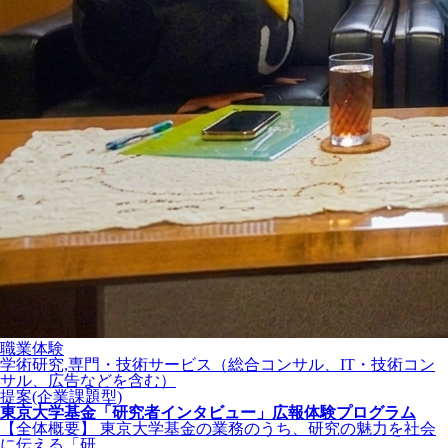
職業体験
学術研究,専門・技術サービス（総合コンサル、IT・技術コン
サル、広告などを含む）
提案(企業課題型)
東京大学基金「研究者インタビュー」広報体験プログラム
【全体概要】 東京大学基金の業務のうち、研究の魅力を社会
に伝える「研...