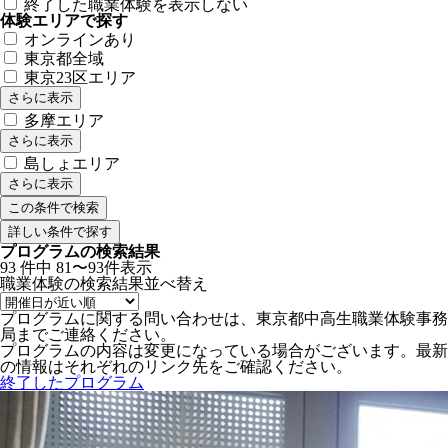
終了した職業体験を表示しない
体験エリアで探す
オンラインあり
東京都全域
東京23区エリア
さらに表示
多摩エリア
さらに表示
島しょエリア
さらに表示
詳しい条件で探す
プログラムの検索結果
93
件中
81〜93件表示
職業体験の検索結果
並べ替え
プログラムに関する問い合わせは、東京都中高生職業体験事務
局までご連絡ください。
プログラムの内容は変更になっている場合がございます。最新
の情報はそれぞれのリンク先をご確認ください。
終了したプログラム