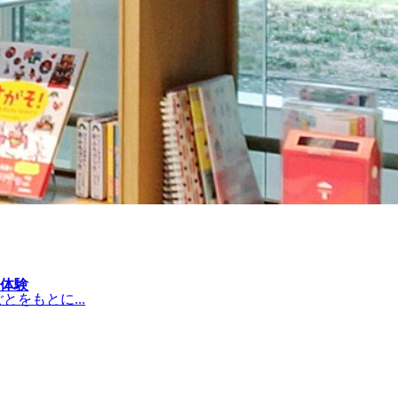
体験
をもとに...