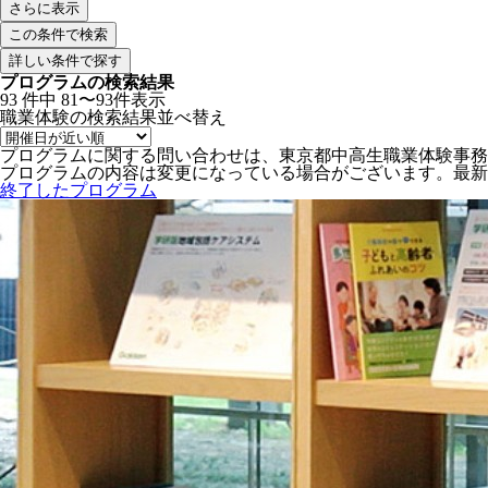
さらに表示
詳しい条件で探す
プログラムの検索結果
93
件中
81〜93件表示
職業体験の検索結果
並べ替え
プログラムに関する問い合わせは、東京都中高生職業体験事務
プログラムの内容は変更になっている場合がございます。最新
終了したプログラム