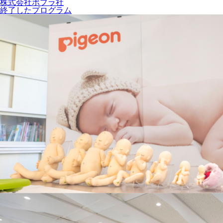
株式会社ポプラ社
終了したプログラム