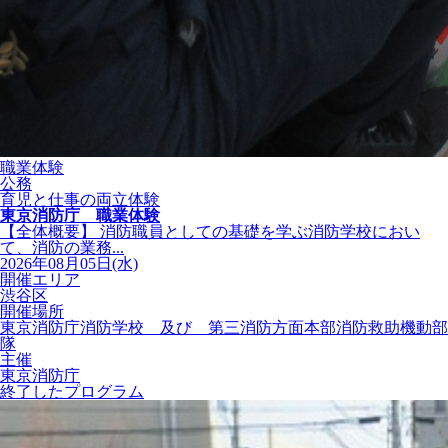
職業体験
公務
育児と仕事の両立体験
東京消防庁 職業体験
【全体概要】 消防職員としての基礎を学ぶ消防学校におい
て、消防の業務...
2026年08月05日(水)
開催エリア
渋谷区
開催場所
東京消防庁消防学校 及び 第三消防方面本部消防救助機動部
隊
主催
東京消防庁
終了したプログラム