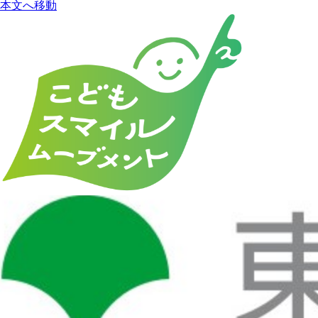
本文へ移動