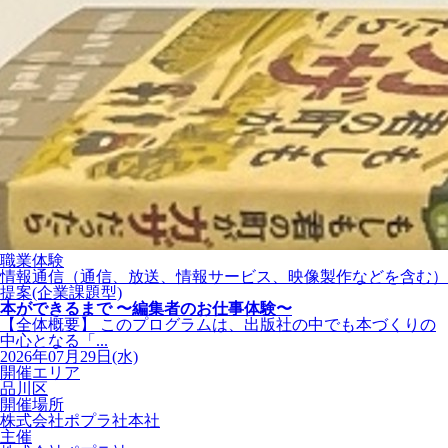
職業体験
情報通信（通信、放送、情報サービス、映像製作などを含む）
提案(企業課題型)
本ができるまで 〜編集者のお仕事体験〜
【全体概要】 このプログラムは、出版社の中でも本づくりの
中心となる「...
2026年07月29日(水)
開催エリア
品川区
開催場所
株式会社ポプラ社本社
主催