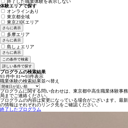
終了した職業体験を表示しない
体験エリアで探す
オンラインあり
東京都全域
東京23区エリア
さらに表示
多摩エリア
さらに表示
島しょエリア
さらに表示
詳しい条件で探す
プログラムの検索結果
93
件中
81〜93件表示
職業体験の検索結果
並べ替え
プログラムに関する問い合わせは、東京都中高生職業体験事務
局までご連絡ください。
プログラムの内容は変更になっている場合がございます。最新
の情報はそれぞれのリンク先をご確認ください。
終了したプログラム