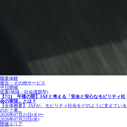
職業体験
複合・その他サービス
平日開催
提案(地域・社会課題型)
【7/21 午後の部】JAFと考える「安全と安心なモビリティ社
会の実現」とは？
【全体概要】 JAFが、モビリティ社会をどのように支えている
のか？車...
2026年07月21日(火)〜
2026年07月22日(水)
開催エリア