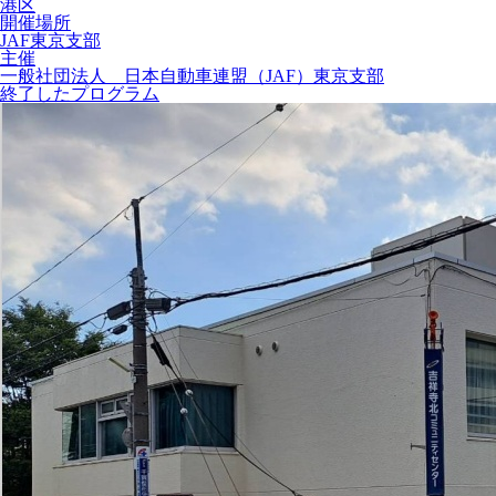
港区
開催場所
JAF東京支部
主催
一般社団法人 日本自動車連盟（JAF）東京支部
終了したプログラム