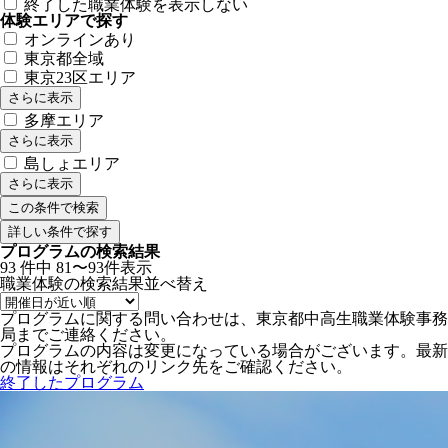
終了した職業体験を表示しない
体験エリアで探す
オンラインあり
東京都全域
東京23区エリア
さらに表示
多摩エリア
さらに表示
島しょエリア
さらに表示
詳しい条件で探す
プログラムの検索結果
93
件中
81〜93件表示
職業体験の検索結果
並べ替え
プログラムに関する問い合わせは、東京都中高生職業体験事務
局までご連絡ください。
プログラムの内容は変更になっている場合がございます。最新
の情報はそれぞれのリンク先をご確認ください。
終了したプログラム