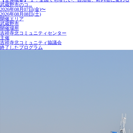
武蔵野市のコ...
2026年08月07日(金)〜
2026年08月08日(土)
開催エリア
武蔵野市
開催場所
吉祥寺北コミュニティセンター
主催
吉祥寺北コミュニティ協議会
終了したプログラム