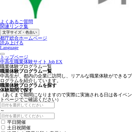
よくあるご質問
関連リンク集
文字サイズ・色合い
都庁総合ホームページ
読み上げる
Language
トップページ
中高生職業体験サイト Job EX
職業体験プログラム一覧
職業体験プログラム一覧
中高生が、都内の企業に訪問し、リアルな職業体験ができるプ
ログラムを紹介しています。
職業体験プログラムを探す
体験期間で探す
（あくまで期間になりますので実際に実施される日は各イベン
トページでご確認ください）
～
平日開催
土日祝開催