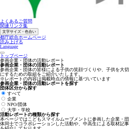
よくあるご質問
関連リンク集
文字サイズ・色合い
都庁総合ホームページ
読み上げる
Language
トップページ
参画企業・団体の活動レポート
参画企業・団体の活動レポート
参画企業・団体の皆様による子供の笑顔づくりや、子供を大切
にするための取組をご紹介いたします。
※レポートの内容は掲載時点の情報に基づいています
参画企業・団体の活動レポートを探す
団体区分から探す
すべて
企業
NPO/団体
大学・学校
活動レポートの種類から探す
本ページではこどもスマイルムーブメントに参画した企業・団
体同士でコラボレーションした活動や、中高生による取材記事
を紹介しております。