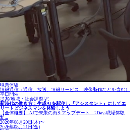
職業体験
情報通信（通信、放送、情報サービス、映像製作などを含む）
平日開催
提案(地域・社会課題型)
新時代の働き方：生成AIを駆使し『アシスタント』にしてエ
リートビジネスマンを体験しよう
【全体概要】 AIで未来の街をアップデート！2Days職場体験
私...
2026年08月20日(木)〜
2026年08月21日(金)