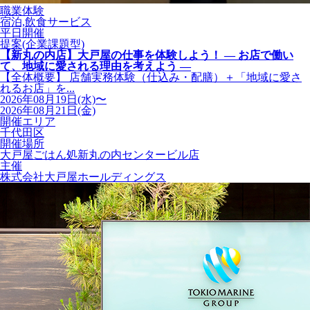
職業体験
宿泊,飲食サービス
平日開催
提案(企業課題型)
【新丸の内店】大戸屋の仕事を体験しよう！ ― お店で働い
て、地域に愛される理由を考えよう ―
【全体概要】 店舗実務体験（仕込み・配膳）＋「地域に愛さ
れるお店」を...
2026年08月19日(水)〜
2026年08月21日(金)
開催エリア
千代田区
開催場所
大戸屋ごはん処新丸の内センタービル店
主催
株式会社大戸屋ホールディングス