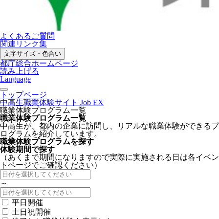
よくあるご質問
関連リンク集
文字サイズ・色合い
都庁総合ホームページ
読み上げる
Language
トップページ
中高生職業体験サイト Job EX
職業体験プログラム一覧
職業体験プログラム一覧
中高生が、都内の企業に訪問し、リアルな職業体験ができるプ
ログラムを紹介しています。
職業体験プログラムを探す
体験期間で探す
（あくまで期間になりますので実際に実施される日は各イベン
トページでご確認ください）
～
平日開催
土日祝開催