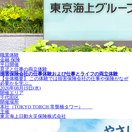
職業体験
金融,保険
平日開催
育児と仕事の両立体験
損害保険会社の仕事体験および仕事とライフの両立体験
【全体概要】 この体験では損害保険会社の仕事や保険がなぜ
必要かを学ぶ...
2026年08月19日(水)
開催エリア
千代田区
開催場所
本社（TOKYO TORCH 常盤橋タワー）
主催
東京海上日動火災保険株式会社