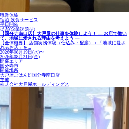
職業体験
宿泊,飲食サービス
平日開催
提案(企業課題型)
【国分寺南口店】大戸屋の仕事を体験しよう！ ― お店で働い
て、地域に愛される理由を考えよう ―
【全体概要】 店舗実務体験（仕込み・配膳）＋「地域に愛さ
れるお店」を...
2026年08月19日(水)〜
2026年08月21日(金)
開催エリア
国分寺市
開催場所
大戸屋ごはん処国分寺南口店
主催
株式会社大戸屋ホールディングス