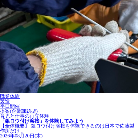
職業体験
製造
平日開催
提案(企業課題型)
育児と仕事の両立体験
「銀ロウ付け溶接」を体験してみよう
【全体概要】 銀ロウ付け溶接を体験できるのは日本で佐藤製
作所だけ ...
2026年08月20日(木)