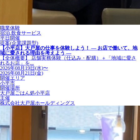
職業体験
宿泊,飲食サービス
平日開催
提案(企業課題型)
【小平店】大戸屋の仕事を体験しよう！ ― お店で働いて、地
域に愛される理由を考えよう ―
【全体概要】 店舗実務体験（仕込み・配膳）＋「地域に愛さ
れるお店」を...
2026年08月19日(水)〜
2026年08月21日(金)
開催エリア
小平市
開催場所
大戸屋ごはん処小平店
主催
株式会社大戸屋ホールディングス