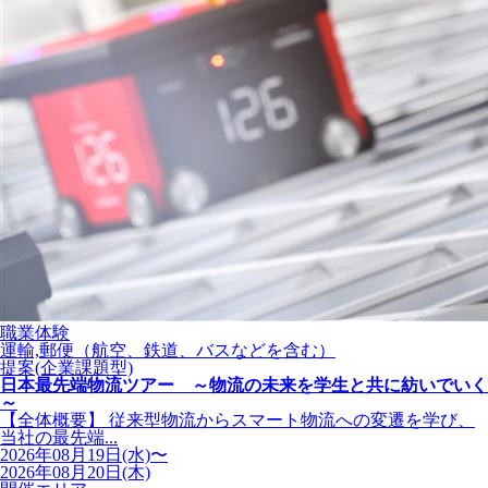
職業体験
運輸,郵便（航空、鉄道、バスなどを含む）
提案(企業課題型)
日本最先端物流ツアー ～物流の未来を学生と共に紡いでいく
～
【全体概要】 従来型物流からスマート物流への変遷を学び、
当社の最先端...
2026年08月19日(水)〜
2026年08月20日(木)