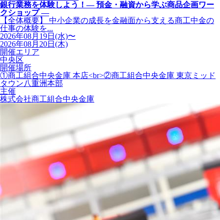
銀行業務を体験しよう！― 預金・融資から学ぶ商品企画ワー
クショップ ―
【全体概要】 中小企業の成長を金融面から支える商工中金の
仕事の体験を...
2026年08月19日(水)〜
2026年08月20日(木)
開催エリア
中央区
開催場所
①商工組合中央金庫 本店<br>②商工組合中央金庫 東京ミッド
タウン八重洲本部
主催
株式会社商工組合中央金庫