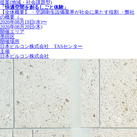
提案(地域・社会課題型)
「快適空間を創るしごと体験」
【全体概要】 ・空調衛生設備業界が社会に果たす役割 ・弊社
の概要（...
2026年08月19日(水)〜
2026年08月20日(木)
開催エリア
墨田区
開催場所
日本ビルコン株式会社 TASセンター
主催
日本ビルコン株式会社