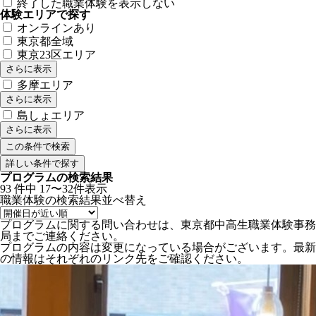
終了した職業体験を表示しない
体験エリアで探す
オンラインあり
東京都全域
東京23区エリア
さらに表示
多摩エリア
さらに表示
島しょエリア
さらに表示
詳しい条件で探す
プログラムの検索結果
93
件中
17〜32件表示
職業体験の検索結果
並べ替え
プログラムに関する問い合わせは、東京都中高生職業体験事務
局までご連絡ください。
プログラムの内容は変更になっている場合がございます。最新
の情報はそれぞれのリンク先をご確認ください。