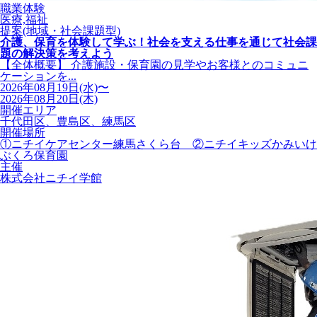
職業体験
医療,福祉
提案(地域・社会課題型)
介護、保育を体験して学ぶ！社会を支える仕事を通じて社会課
題の解決策を考えよう
【全体概要】 介護施設・保育園の見学やお客様とのコミュニ
ケーションを...
2026年08月19日(水)〜
2026年08月20日(木)
開催エリア
千代田区、豊島区、練馬区
開催場所
①ニチイケアセンター練馬さくら台 ②ニチイキッズかみいけ
ぶくろ保育園
主催
株式会社ニチイ学館