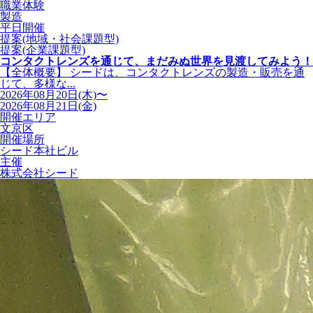
職業体験
製造
平日開催
提案(地域・社会課題型)
提案(企業課題型)
コンタクトレンズを通じて、まだみぬ世界を見渡してみよう！
【全体概要】 シードは、コンタクトレンズの製造・販売を通
じて、多様な...
2026年08月20日(木)〜
2026年08月21日(金)
開催エリア
文京区
開催場所
シード本社ビル
主催
株式会社シード