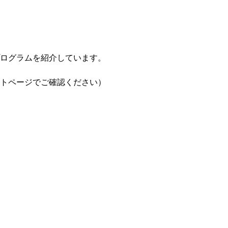
ログラムを紹介しています。
トページでご確認ください）